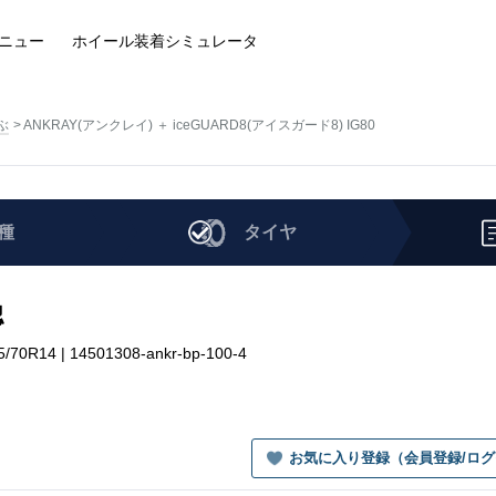
ニュー
ホイール装着
シミュレータ
ぶ
ANKRAY(アンクレイ) ＋ iceGUARD8(アイスガード8) IG80
種
タイヤ
認
R14 | 14501308-ankr-bp-100-4
お気に入り登録（会員登録/ロ