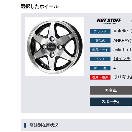
選択したホイール
Valett
ブランド
ANKRAY
商品名
ankr-bp-
商品コード
14インチ
インチ
4
ホール数
取り寄せ
在庫・納期
店舗別在庫状況