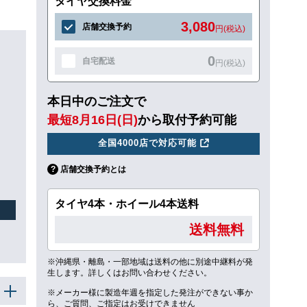
タイヤ交換料金
3,080
店舗交換予約
円(税込)
0
自宅配送
円(税込)
本日中のご注文で
最短8月16日(日)
から取付予約可能
全国4000店で対応可能
店舗交換予約とは
タイヤ4本・ホイール4本送料
送料無料
※沖縄県・離島・一部地域は送料の他に別途中継料が発
生します。詳しくはお問い合わせください。
※メーカー様に製造年週を指定した発注ができない事か
ら、ご質問、ご指定はお受けできません