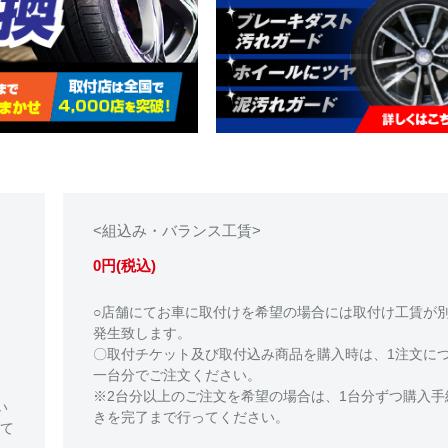
<組込み・バランス工賃>
0円(税込)
○店舗にてお車に取付けを希望の場合には取付け工賃が
発生致します。
〇取付チケット及び取付込み商品を購入時は、1注文に
一台分でご注文ください。
※2台分以上のご注文を希望の場合は、1台分ずつ購入手
い
きを完了まで行ってください。
て