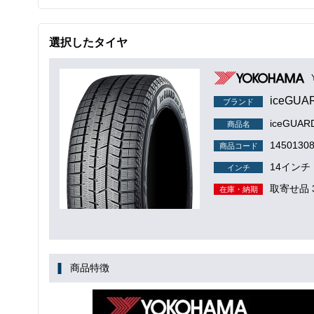
選択したタイヤ
iceGUA
ブランド
iceGUA
商品名
1450130
商品コード
14インチ
インチ
取寄せ品 
在庫・納期
商品特徴