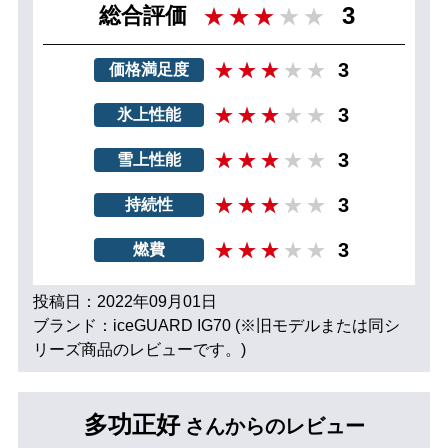
3
総合評価
3
価格満足度
3
氷上性能
3
雪上性能
3
持続性
3
燃費
投稿日：2022年09月01日
ブランド：iceGUARD IG70 (※旧モデルまたは同シ
リーズ商品のレビューです。)
多功正好
さんからのレビュー