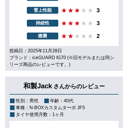
3
雪上性能
3
持続性
2
燃費
投稿日：2025年11月28日
ブランド：iceGUARD IG70 (※旧モデルまたは同シ
リーズ商品のレビューです。)
和製Jack
さんからのレビュー
性別：
男性
年齢：
40代
車種：
N-BOXカスタムターボ JF5
タイヤ使用月数：
1ヶ月