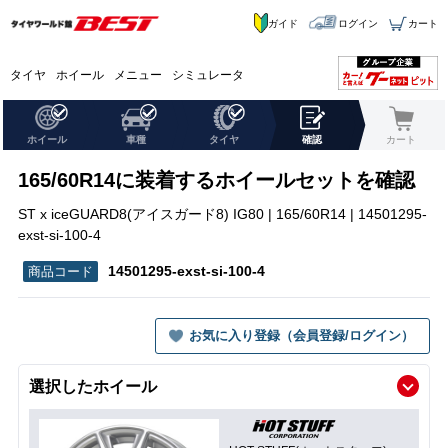
ガイド
ログイン
カート
タイヤ
ホイール
メニュー
シミュレータ
ホイール
車種
タイヤ
確認
カート
165/60R14に装着するホイールセットを確認
ST x iceGUARD8(アイスガード8) IG80 | 165/60R14 | 14501295-
exst-si-100-4
14501295-exst-si-100-4
お気に入り登録（会員登録/ログイン）
選択したホイール