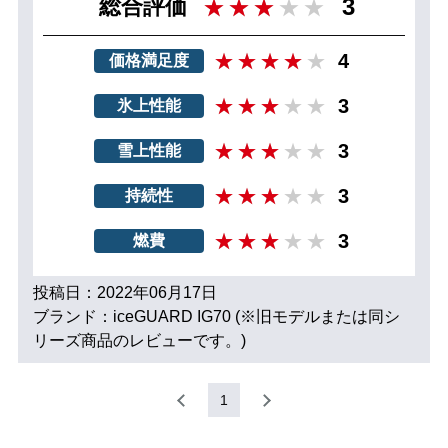
3
総合評価
4
価格満足度
3
氷上性能
3
雪上性能
3
持続性
3
燃費
投稿日：2022年06月17日
ブランド：iceGUARD IG70 (※旧モデルまたは同シ
リーズ商品のレビューです。)
1