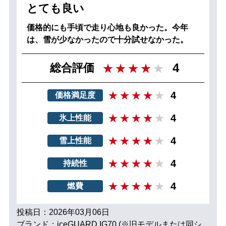
とても良い
価格的にも手頃で走り心地も良かった。今年
は、雪が少なかったので十分試せなかった。
4
総合評価
4
価格満足度
4
氷上性能
4
雪上性能
4
持続性
4
燃費
投稿日：2026年03月06日
ブランド：iceGUARD IG70 (※旧モデルまたは同シ