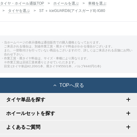
タイヤ・ホイール通販TOP
ホイールを選ぶ
車種を選ぶ
タイヤを選ぶ
ST ＋ iceGUARD8(アイスガード8) IG80
・当ホームページの表示価格は通信販売での購入価格となっております。
ご来店される場合は、別途作業工賃・廃タイヤ料金がかかる場合がございます。
また、一部取付けを行っていない商品もございますので、詳しくはご来店される店舗にお問い
合わせ下さい。
・作業工賃・廃タイヤ料金は、サイズ・車種により異なります。
※作業工賃は店頭工賃表通りとさせていただきます。
目安:(タイヤ単品¥2,200/1本、廃タイヤ¥550/1本、バルブ¥440円/1本)
TOPへ戻る
タイヤ単品を探す
ホイールセットを探す
よくあるご質問