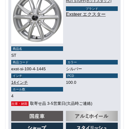
HOT STUFF(ホットスタッフ)
ブランド
Exsteer エクスター
商品名
ST
商品コード
カラー
exst-si-100-4-1445
シルバー
インチ
PCD
14インチ
100.0
ホール数
4
取寄せ品 3-5営業日(欠品時ご連絡)
在庫・納期