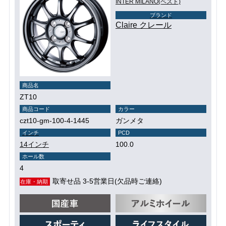
INTER MILANO(ベスト)
ブランド
Claire クレール
商品名
ZT10
商品コード
カラー
czt10-gm-100-4-1445
ガンメタ
インチ
PCD
14インチ
100.0
ホール数
4
取寄せ品 3-5営業日(欠品時ご連絡)
在庫・納期