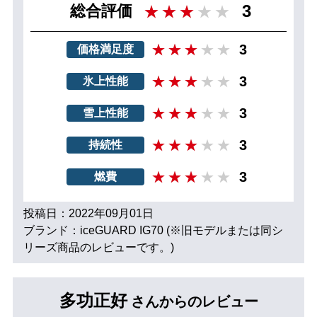
3
総合評価
3
価格満足度
3
氷上性能
3
雪上性能
3
持続性
3
燃費
投稿日：2022年09月01日
ブランド：iceGUARD IG70 (※旧モデルまたは同シ
リーズ商品のレビューです。)
多功正好
さんからのレビュー