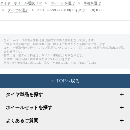
タイヤ・ホイール通販TOP
ホイールを選ぶ
車種を選ぶ
タイヤを選ぶ
ZT10 ＋ iceGUARD8(アイスガード8) IG80
・当ホームページの表示価格は通信販売での購入価格となっております。
ご来店される場合は、別途作業工賃・廃タイヤ料金がかかる場合がございます。
また、一部取付けを行っていない商品もございますので、詳しくはご来店される店舗にお問い
合わせ下さい。
・作業工賃・廃タイヤ料金は、サイズ・車種により異なります。
※作業工賃は店頭工賃表通りとさせていただきます。
目安:(タイヤ単品¥2,200/1本、廃タイヤ¥550/1本、バルブ¥440円/1本)
TOPへ戻る
タイヤ単品を探す
ホイールセットを探す
よくあるご質問