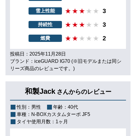
3
雪上性能
3
持続性
2
燃費
投稿日：2025年11月28日
ブランド：iceGUARD IG70 (※旧モデルまたは同シ
リーズ商品のレビューです。)
和製Jack
さんからのレビュー
性別：
男性
年齢：
40代
車種：
N-BOXカスタムターボ JF5
タイヤ使用月数：
1ヶ月