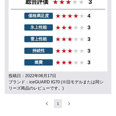
3
総合評価
4
価格満足度
3
氷上性能
3
雪上性能
3
持続性
3
燃費
投稿日：2022年06月17日
ブランド：iceGUARD IG70 (※旧モデルまたは同シ
リーズ商品のレビューです。)
1