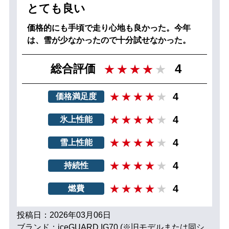
とても良い
価格的にも手頃で走り心地も良かった。今年
は、雪が少なかったので十分試せなかった。
4
総合評価
4
価格満足度
4
氷上性能
4
雪上性能
4
持続性
4
燃費
投稿日：2026年03月06日
ブランド：iceGUARD IG70 (※旧モデルまたは同シ