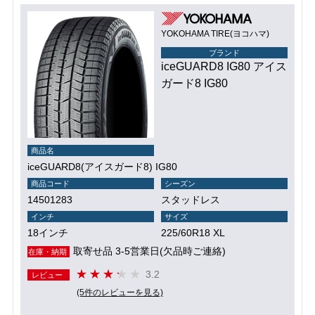
YOKOHAMA TIRE(ヨコハマ)
ブランド
iceGUARD8 IG80 アイス
ガード8 IG80
商品名
iceGUARD8(アイスガード8) IG80
商品コード
シーズン
14501283
スタッドレス
インチ
サイズ
18インチ
225/60R18 XL
取寄せ品 3-5営業日(欠品時ご連絡)
在庫・納期
3.2
レビュー
(5件のレビューを見る)