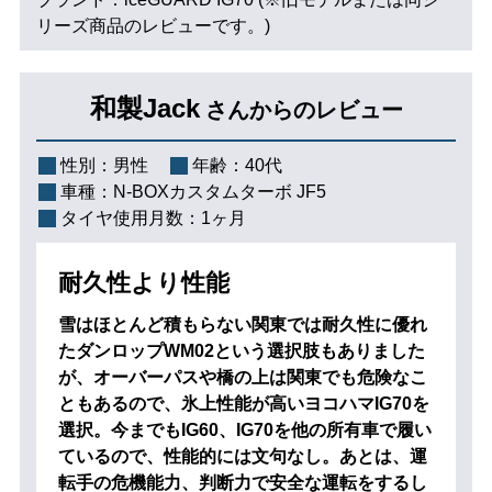
リーズ商品のレビューです。)
和製Jack
さんからのレビュー
性別：
男性
年齢：
40代
車種：
N-BOXカスタムターボ JF5
タイヤ使用月数：
1ヶ月
耐久性より性能
雪はほとんど積もらない関東では耐久性に優れ
たダンロップWM02という選択肢もありました
が、オーバーパスや橋の上は関東でも危険なこ
ともあるので、氷上性能が高いヨコハマIG70を
選択。今までもIG60、IG70を他の所有車で履い
ているので、性能的には文句なし。あとは、運
転手の危機能力、判断力で安全な運転をするし