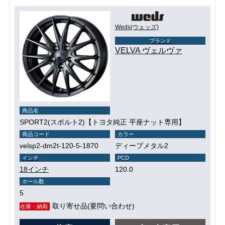
Weds(ウェッズ)
ブランド
VELVA ヴェルヴァ
商品名
SPORT2(スポルト2)【トヨタ純正 平座ナット専用】
商品コード
カラー
velsp2-dm2t-120-5-1870
ディープメタル2
インチ
PCD
18インチ
120.0
ホール数
5
取り寄せ品(要問い合わせ)
在庫・納期