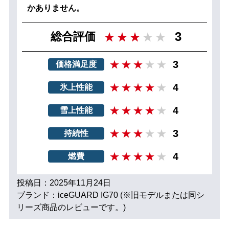
かありません。
3
総合評価
3
価格満足度
4
氷上性能
4
雪上性能
3
持続性
4
燃費
投稿日：2025年11月24日
ブランド：iceGUARD IG70 (※旧モデルまたは同シ
リーズ商品のレビューです。)