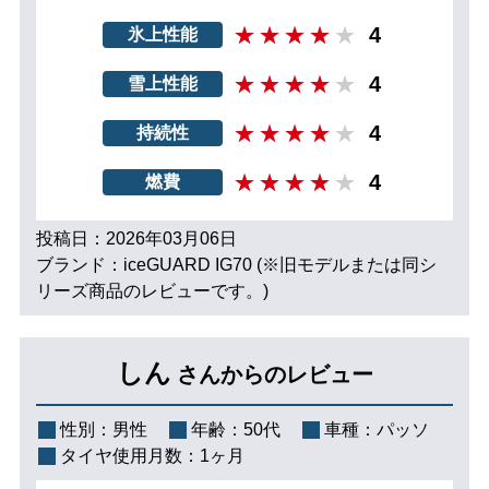
4
氷上性能
4
雪上性能
4
持続性
4
燃費
投稿日：2026年03月06日
ブランド：iceGUARD IG70 (※旧モデルまたは同シ
リーズ商品のレビューです。)
しん
さんからのレビュー
性別：
男性
年齢：
50代
車種：
パッソ
タイヤ使用月数：
1ヶ月