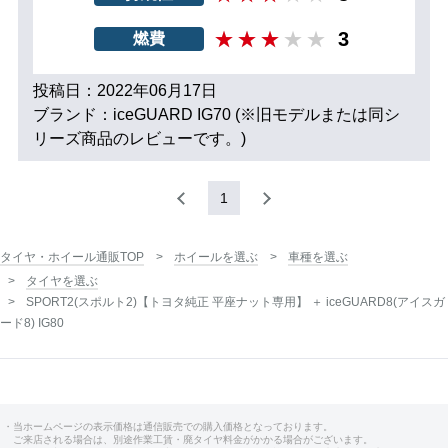
3
燃費
投稿日：2022年06月17日
ブランド：iceGUARD IG70 (※旧モデルまたは同シ
リーズ商品のレビューです。)
1
タイヤ・ホイール通販TOP
ホイールを選ぶ
車種を選ぶ
タイヤを選ぶ
SPORT2(スポルト2)【トヨタ純正 平座ナット専用】 ＋ iceGUARD8(アイスガ
ード8) IG80
・当ホームページの表示価格は通信販売での購入価格となっております。
ご来店される場合は、別途作業工賃・廃タイヤ料金がかかる場合がございます。