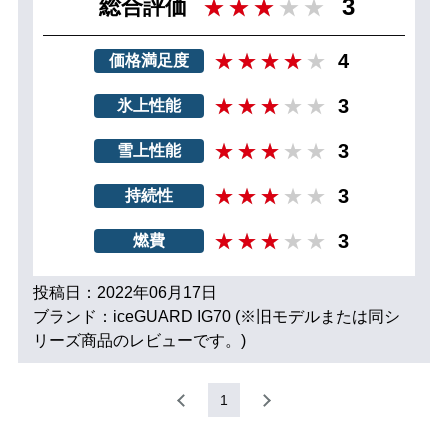
3
総合評価
4
価格満足度
3
氷上性能
3
雪上性能
3
持続性
3
燃費
投稿日：2022年06月17日
ブランド：iceGUARD IG70 (※旧モデルまたは同シ
リーズ商品のレビューです。)
1