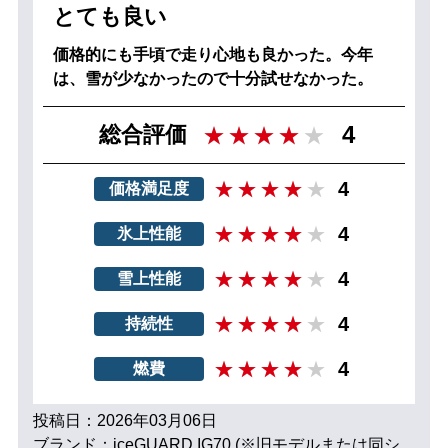
とても良い
価格的にも手頃で走り心地も良かった。今年
は、雪が少なかったので十分試せなかった。
4
総合評価
4
価格満足度
4
氷上性能
4
雪上性能
4
持続性
4
燃費
投稿日：2026年03月06日
ブランド：iceGUARD IG70 (※旧モデルまたは同シ