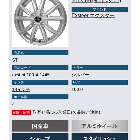
HOT STUFF(ホットスタッフ)
ブランド
Exsteer エクスター
商品名
ST
商品コード
カラー
exst-si-100-4-1445
シルバー
インチ
PCD
14インチ
100.0
ホール数
4
取寄せ品 3-5営業日(欠品時ご連絡)
在庫・納期