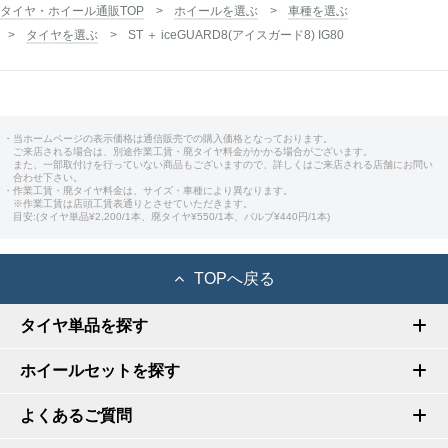
タイヤ・ホイール通販TOP
ホイールを選ぶ
車種を選ぶ
タイヤを選ぶ
ST ＋ iceGUARD8(アイスガード8) IG80
・当ホームページの表示価格は通信販売での購入価格となっております。
ご来店される場合は、別途作業工賃・廃タイヤ料金がかかる場合がございます。
また、一部取付けを行っていない商品もございますので、詳しくはご来店される店舗にお問い
合わせ下さい。
・作業工賃・廃タイヤ料金は、サイズ・車種により異なります。
※作業工賃は店頭工賃表通りとさせていただきます。
目安:(タイヤ単品¥2,200/1本、廃タイヤ¥550/1本、バルブ¥440円/1本)
TOPへ戻る
タイヤ単品を探す
ホイールセットを探す
よくあるご質問