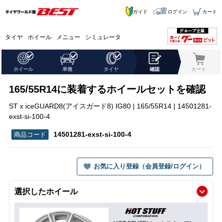
ガイド
ログイン
カート
タイヤ
ホイール
メニュー
シミュレータ
ホイール
車種
タイヤ
確認
カート
165/55R14に装着するホイールセットを確認
ST x iceGUARD8(アイスガード8) IG80 | 165/55R14 | 14501281-
exst-si-100-4
14501281-exst-si-100-4
お気に入り登録（会員登録/ログイン）
選択したホイール