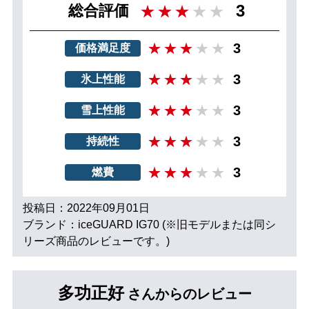
3
総合評価
3
価格満足度
3
氷上性能
3
雪上性能
3
持続性
3
燃費
投稿日：2022年09月01日
ブランド：iceGUARD IG70 (※旧モデルまたは同シ
リーズ商品のレビューです。)
多功正好
さんからのレビュー