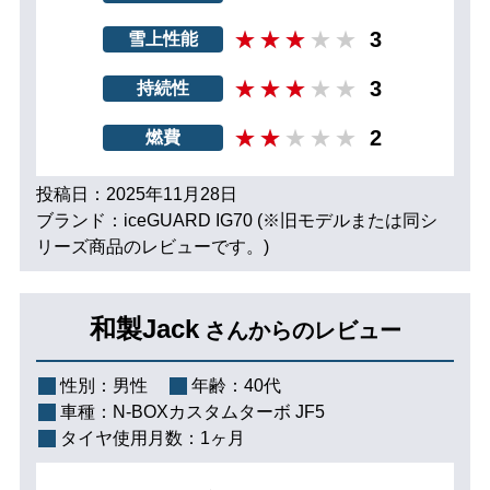
3
雪上性能
3
持続性
2
燃費
投稿日：2025年11月28日
ブランド：iceGUARD IG70 (※旧モデルまたは同シ
リーズ商品のレビューです。)
和製Jack
さんからのレビュー
性別：
男性
年齢：
40代
車種：
N-BOXカスタムターボ JF5
タイヤ使用月数：
1ヶ月