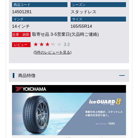
商品コード
シーズン
14501281
スタッドレス
インチ
サイズ
14インチ
165/55R14
取寄せ品 3-5営業日(欠品時ご連絡)
在庫・納期
3.2
レビュー
(5件のレビューを見る)
商品特徴