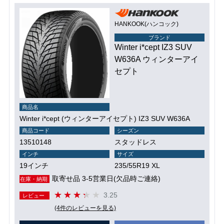
HANKOOK(ハンコック)
ブランド
Winter i*cept IZ3 SUV
W636A ウィンターアイ
セプト
商品名
Winter i*cept (ウィンターアイセプト) IZ3 SUV W636A
商品コード
シーズン
13510148
スタッドレス
インチ
サイズ
19インチ
235/55R19 XL
取寄せ品 3-5営業日(欠品時ご連絡)
在庫・納期
3.25
レビュー
(4件のレビューを見る)