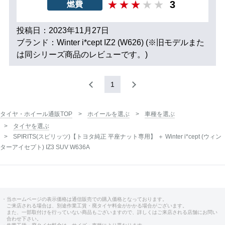
3
燃費
投稿日：2023年11月27日
ブランド：Winter i*cept IZ2 (W626) (※旧モデルまた
は同シリーズ商品のレビューです。)
1
タイヤ・ホイール通販TOP
ホイールを選ぶ
車種を選ぶ
タイヤを選ぶ
SPIRITS(スピリッツ)【トヨタ純正 平座ナット専用】 ＋ Winter i*cept (ウィン
ターアイセプト) IZ3 SUV W636A
・当ホームページの表示価格は通信販売での購入価格となっております。
ご来店される場合は、別途作業工賃・廃タイヤ料金がかかる場合がございます。
また、一部取付けを行っていない商品もございますので、詳しくはご来店される店舗にお問い
合わせ下さい。