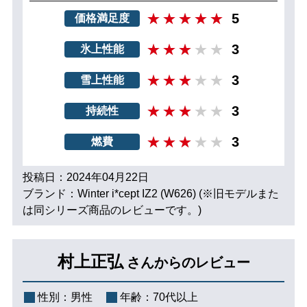
5
価格満足度
3
氷上性能
3
雪上性能
3
持続性
3
燃費
投稿日：2024年04月22日
ブランド：Winter i*cept IZ2 (W626) (※旧モデルまた
は同シリーズ商品のレビューです。)
村上正弘
さんからのレビュー
性別：
男性
年齢：
70代以上