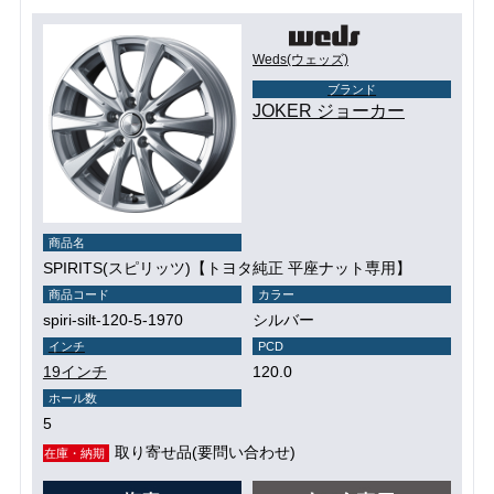
Weds(ウェッズ)
ブランド
JOKER ジョーカー
商品名
SPIRITS(スピリッツ)【トヨタ純正 平座ナット専用】
商品コード
カラー
spiri-silt-120-5-1970
シルバー
インチ
PCD
19インチ
120.0
ホール数
5
取り寄せ品(要問い合わせ)
在庫・納期