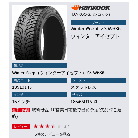
HANKOOK(ハンコック)
ブランド
Winter i*cept IZ3 W636
ウィンターアイセプト
商品名
Winter i*cept (ウィンターアイセプト) IZ3 W636
商品コード
シーズン
13510145
スタッドレス
インチ
サイズ
15インチ
185/65R15 XL
取寄せ品 10営業日前後で出荷予定(欠品時ご連
在庫・納期
絡)
3.4
レビュー
(5件のレビューを見る)