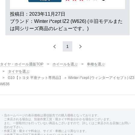
投稿日：2023年11月27日
ブランド：Winter i*cept IZ2 (W626) (※旧モデルまた
は同シリーズ商品のレビューです。)
1
タイヤ・ホイール通販TOP
ホイールを選ぶ
車種を選ぶ
タイヤを選ぶ
G10【トヨタ 平座ナット専用品】 ＋ Winter i*cept (ウィンターアイセプト) IZ3
W636
・当ホームページの表示価格は通信販売での購入価格となっております。
ご来店される場合は、別途作業工賃・廃タイヤ料金がかかる場合がございます。
また、一部取付けを行っていない商品もございますので、詳しくはご来店される店舗にお問い
合わせ下さい。
・作業工賃・廃タイヤ料金は、サイズ・車種により異なります。
※作業工賃は店頭工賃表通りとさせていただきます。