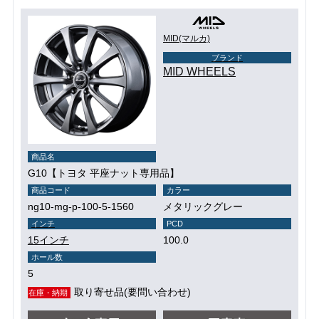
MID(マルカ)
ブランド
MID WHEELS
商品名
G10【トヨタ 平座ナット専用品】
商品コード
カラー
ng10-mg-p-100-5-1560
メタリックグレー
インチ
PCD
15インチ
100.0
ホール数
5
取り寄せ品(要問い合わせ)
在庫・納期