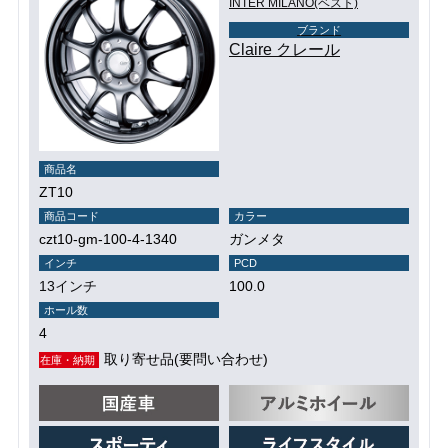
INTER MILANO(ベスト)
ブランド
Claire クレール
商品名
ZT10
商品コード
カラー
czt10-gm-100-4-1340
ガンメタ
インチ
PCD
13インチ
100.0
ホール数
4
取り寄せ品(要問い合わせ)
在庫・納期