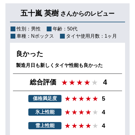
五十嵐 英樹
さんからのレビュー
性別：
男性
年齢：
50代
車種：
Nボックス
タイヤ使用月数：
1ヶ月
良かった
製造月日も新しくタイヤ性能も良かった
4
総合評価
5
価格満足度
4
氷上性能
4
雪上性能