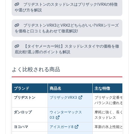
ブリヂストンのスタッドレスはブリザック!VRXの特徴
や選び方を解説
ブリヂストンVRX3とVRX2どちらがいい?VRXシリーズ
を価格と口コミもあわせて徹底解説!
【タイヤメーカー9社】スタッドレスタイヤの価格を徹
底比較!選ぶ際のポイントも解説
よく比較される商品
ブランド
商品名
主な特徴
ブリヂストン
ブリザックVRX3
ブリザック定番モデル。
バランスに優れる
ダンロップ
ウィンターマックス
摩耗に強く、長く使いや
03
スタッドレス
ヨコハマ
アイスガード8
革新の氷上性能と静粛性