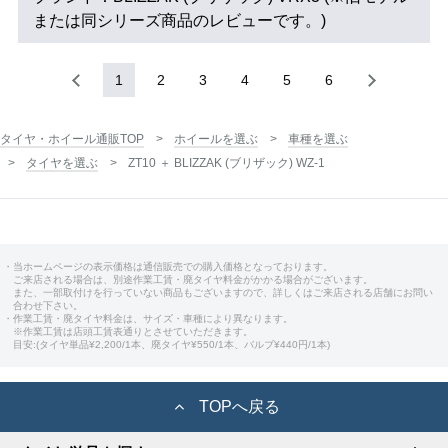
または同シリーズ商品のレビューです。)
1
2
3
4
5
6
タイヤ・ホイール通販TOP
ホイールを選ぶ
車種を選ぶ
タイヤを選ぶ
ZT10 ＋ BLIZZAK (ブリザック) WZ-1
・当ホームページの表示価格は通信販売での購入価格となっております。
ご来店される場合は、別途作業工賃・廃タイヤ料金がかかる場合がございます。
また、一部取付けを行っていない商品もございますので、詳しくはご来店される店舗にお問い
合わせ下さい。
・作業工賃・廃タイヤ料金は、サイズ・車種により異なります。
※作業工賃は店頭工賃表通りとさせていただきます。
目安:(タイヤ単品¥2,200/1本、廃タイヤ¥550/1本、バルブ¥440円/1本)
TOPへ戻る