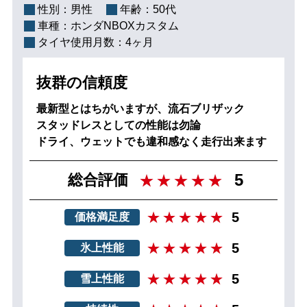
性別：
男性
年齢：
50代
車種：
ホンダNBOXカスタム
タイヤ使用月数：
4ヶ月
抜群の信頼度
最新型とはちがいますが、流石ブリザック
スタッドレスとしての性能は勿論
ドライ、ウェットでも違和感なく走行出来ます
5
総合評価
5
価格満足度
5
氷上性能
5
雪上性能