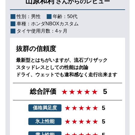
山原和利
さんからのレビュー
性別：
男性
年齢：
50代
車種：
ホンダNBOXカスタム
タイヤ使用月数：
4ヶ月
抜群の信頼度
最新型とはちがいますが、流石ブリザック
スタッドレスとしての性能は勿論
ドライ、ウェットでも違和感なく走行出来ます
5
総合評価
5
価格満足度
5
氷上性能
5
雪上性能