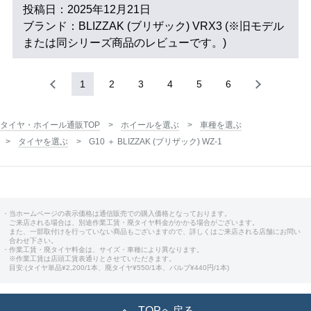
投稿日：2025年12月21日
ブランド：BLIZZAK (ブリザック) VRX3 (※旧モデル
または同シリーズ商品のレビューです。)
1
2
3
4
5
6
タイヤ・ホイール通販TOP
ホイールを選ぶ
車種を選ぶ
タイヤを選ぶ
G10 ＋ BLIZZAK (ブリザック) WZ-1
・当ホームページの表示価格は通信販売での購入価格となっております。
ご来店される場合は、別途作業工賃・廃タイヤ料金がかかる場合がございます。
また、一部取付けを行っていない商品もございますので、詳しくはご来店される店舗にお問い
合わせ下さい。
・作業工賃・廃タイヤ料金は、サイズ・車種により異なります。
※作業工賃は店頭工賃表通りとさせていただきます。
目安:(タイヤ単品¥2,200/1本、廃タイヤ¥550/1本、バルブ¥440円/1本)
TOPへ戻る