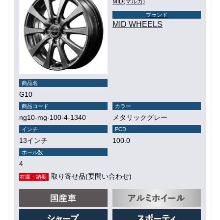
MID(マルカ)
ブランド
MID WHEELS
商品名
G10
商品コード
カラー
ng10-mg-100-4-1340
メタリックグレー
インチ
PCD
13インチ
100.0
ホール数
4
取り寄せ品(要問い合わせ)
在庫・納期