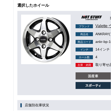
選択したホイール
Valett
ブランド
ANKRAY
商品名
ankr-bp-
商品コード
14インチ
インチ
4
ホール数
取り寄せ
在庫・納期
店舗別在庫状況