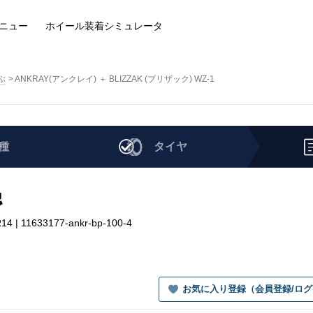
ニュー
ホイール装着
シミュレータ
ぶ
ANKRAY(アンクレイ) ＋ BLIZZAK (ブリザック) WZ-1
種
タイヤ
認
| 11633177-ankr-bp-100-4
お気に入り登録（会員登録/ロ