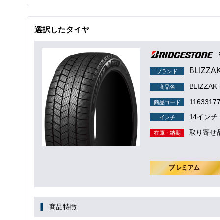
選択したタイヤ
BLIZZA
ブランド
BLIZZAK
商品名
1163317
商品コード
14インチ
インチ
取り寄せ
在庫・納期
商品特徴