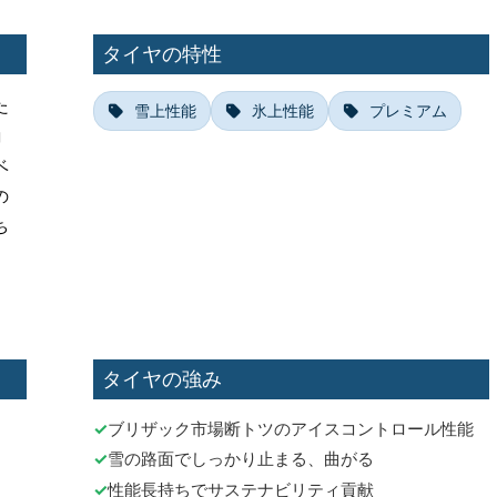
タイヤの特性
た
雪上性能
氷上性能
プレミアム
コ
ベ
の
ち
タイヤの強み
ブリザック市場断トツのアイスコントロール性能
雪の路面でしっかり止まる、曲がる
性能長持ちでサステナビリティ貢献