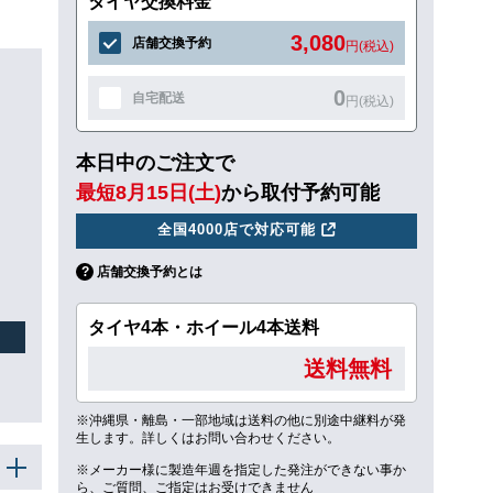
タイヤ交換料金
3,080
店舗交換予約
円(税込)
0
自宅配送
円(税込)
本日中のご注文で
最短8月15日(土)
から取付予約可能
全国4000店で対応可能
店舗交換予約とは
タイヤ4本・ホイール4本送料
送料無料
※沖縄県・離島・一部地域は送料の他に別途中継料が発
生します。詳しくはお問い合わせください。
※メーカー様に製造年週を指定した発注ができない事か
ら、ご質問、ご指定はお受けできません