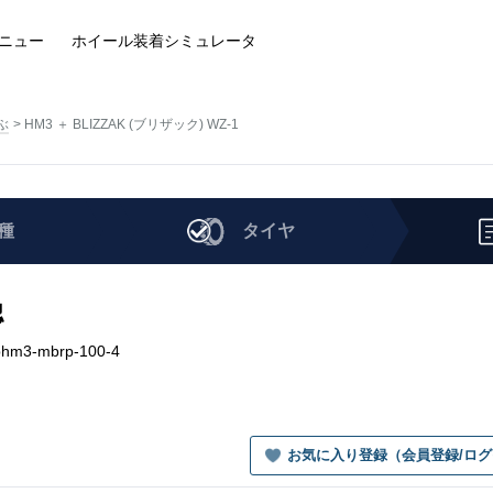
ニュー
ホイール装着
シミュレータ
ぶ
HM3 ＋ BLIZZAK (ブリザック) WZ-1
種
タイヤ
認
phm3-mbrp-100-4
お気に入り登録（会員登録/ロ