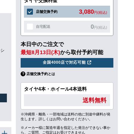
タイヤ交換料金
3,080
店舗交換予約
円(税込)
0
自宅配送
円(税込)
本日中のご注文で
ッシ
最短8月13日(木)
から取付予約可能
全国4000店で対応可能
店舗交換予約とは
タイヤ4本・ホイール4本送料
送料無料
※沖縄県・離島・一部地域は送料の他に別途中継料が発
生します。詳しくはお問い合わせください。
※メーカー様に製造年週を指定した発注ができない事か
ら、ご質問、ご指定はお受けできません