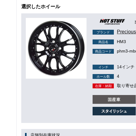
選択したホイール
Precio
ブランド
HM3
商品名
phm3-mbr
商品コード
14インチ
インチ
4
ホール数
取り寄せ
在庫・納期
店舗別在庫状況