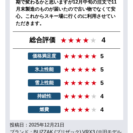
期で変わるかと思いますが12月中旬の注文で11
月末製造のものが届いたので古い物でなくて安
心。これからスキー場に行くのに利用させてい
ただきます。
4
総合評価
5
価格満足度
5
氷上性能
5
雪上性能
4
持続性
4
燃費
投稿日：2025年12月21日
ブランド：BLIZZAK (ブリザック) VRX3 (※旧モデル