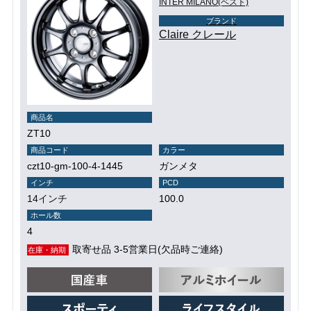
INTER MILANO(ベスト)
ブランド
Claire クレール
商品名
ZT10
商品コード
カラー
czt10-gm-100-4-1445
ガンメタ
インチ
PCD
14インチ
100.0
ホール数
4
取寄せ品 3-5営業日(欠品時ご連絡)
在庫・納期