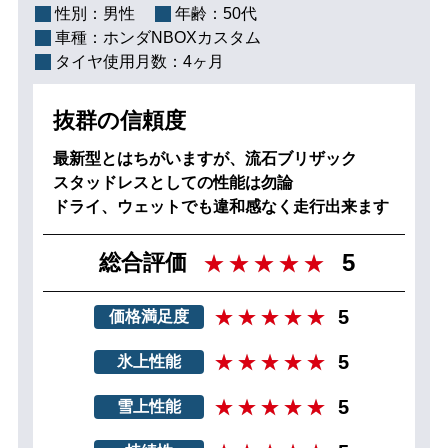
性別：
男性
年齢：
50代
車種：
ホンダNBOXカスタム
タイヤ使用月数：
4ヶ月
抜群の信頼度
最新型とはちがいますが、流石ブリザック
スタッドレスとしての性能は勿論
ドライ、ウェットでも違和感なく走行出来ます
5
総合評価
5
価格満足度
5
氷上性能
5
雪上性能