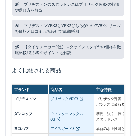
ブリヂストンのスタッドレスはブリザック!VRXの特徴
や選び方を解説
ブリヂストンVRX3とVRX2どちらがいい?VRXシリーズ
を価格と口コミもあわせて徹底解説!
【タイヤメーカー9社】スタッドレスタイヤの価格を徹
底比較!選ぶ際のポイントも解説
よく比較される商品
ブランド
商品名
主な特徴
ブリヂストン
ブリザックVRX3
ブリザック定番モデル。
バランスに優れる
ダンロップ
ウィンターマックス
摩耗に強く、長く使いや
03
スタッドレス
ヨコハマ
アイスガード8
革新の氷上性能と静粛性