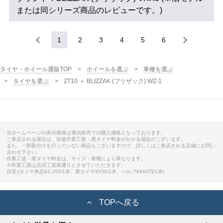
または同シリーズ商品のレビューです。)
1
2
3
4
5
6
タイヤ・ホイール通販TOP
ホイールを選ぶ
車種を選ぶ
タイヤを選ぶ
ZT10 ＋ BLIZZAK (ブリザック) WZ-1
・当ホームページの表示価格は通信販売での購入価格となっております。
ご来店される場合は、別途作業工賃・廃タイヤ料金がかかる場合がございます。
また、一部取付けを行っていない商品もございますので、詳しくはご来店される店舗にお問い
合わせ下さい。
・作業工賃・廃タイヤ料金は、サイズ・車種により異なります。
※作業工賃は店頭工賃表通りとさせていただきます。
目安:(タイヤ単品¥2,200/1本、廃タイヤ¥550/1本、バルブ¥440円/1本)
TOPへ戻る