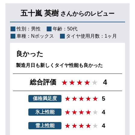
五十嵐 英樹
さんからのレビュー
性別：
男性
年齢：
50代
車種：
Nボックス
タイヤ使用月数：
1ヶ月
良かった
製造月日も新しくタイヤ性能も良かった
4
総合評価
5
価格満足度
4
氷上性能
4
雪上性能