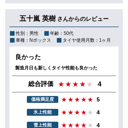
五十嵐 英樹
さんからのレビュー
性別：
男性
年齢：
50代
車種：
Nボックス
タイヤ使用月数：
1ヶ月
良かった
製造月日も新しくタイヤ性能も良かった
4
総合評価
5
価格満足度
4
氷上性能
4
雪上性能