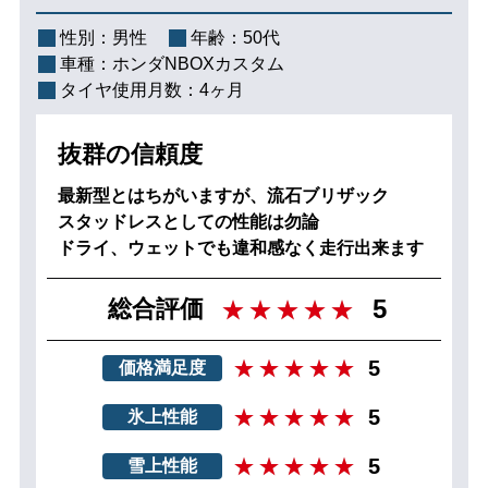
性別：
男性
年齢：
50代
車種：
ホンダNBOXカスタム
タイヤ使用月数：
4ヶ月
抜群の信頼度
最新型とはちがいますが、流石ブリザック
スタッドレスとしての性能は勿論
ドライ、ウェットでも違和感なく走行出来ます
5
総合評価
5
価格満足度
5
氷上性能
5
雪上性能