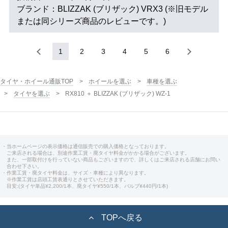
ブランド：BLIZZAK (ブリザック) VRX3 (※旧モデル
または同シリーズ商品のレビューです。)
1
2
3
4
5
6
タイヤ・ホイール通販TOP
ホイールを選ぶ
車種を選ぶ
タイヤを選ぶ
RX810 ＋ BLIZZAK (ブリザック) WZ-1
・当ホームページの表示価格は通信販売での購入価格となっております。
ご来店される場合は、別途作業工賃・廃タイヤ料金がかかる場合がございます。
また、一部取付けを行っていない商品もございますので、詳しくはご来店される店舗にお問い
合わせ下さい。
・作業工賃・廃タイヤ料金は、サイズ・車種により異なります。
※作業工賃は店頭工賃表通りとさせていただきます。
目安:(タイヤ単品¥2,200/1本、廃タイヤ¥550/1本、バルブ¥440円/1本)
TOPへ戻る