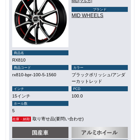
MID(マルカ)
ブランド
MID WHEELS
商品名
RX810
商品コード
カラー
rx810-bpr-100-5-1560
ブラックポリッシュ/アンダ
ーカットレッド
インチ
PCD
15インチ
100.0
ホール数
5
取り寄せ品(要問い合わせ)
在庫・納期