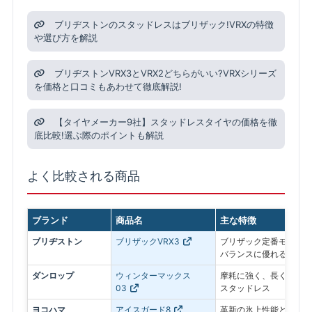
ブリヂストンのスタッドレスはブリザック!VRXの特徴
や選び方を解説
ブリヂストンVRX3とVRX2どちらがいい?VRXシリーズ
を価格と口コミもあわせて徹底解説!
【タイヤメーカー9社】スタッドレスタイヤの価格を徹
底比較!選ぶ際のポイントも解説
よく比較される商品
ブランド
商品名
主な特徴
ブリヂストン
ブリザックVRX3
ブリザック定番モデル。
バランスに優れる
ダンロップ
ウィンターマックス
摩耗に強く、長く使いや
03
スタッドレス
ヨコハマ
アイスガード8
革新の氷上性能と静粛性