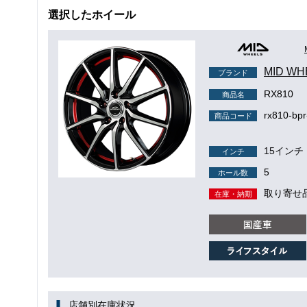
選択したホイール
MID WH
ブランド
RX810
商品名
rx810-bp
商品コード
15インチ
インチ
5
ホール数
取り寄せ
在庫・納期
店舗別在庫状況