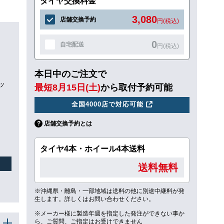
タイヤ交換料金
3,080
店舗交換予約
円(税込)
0
自宅配送
円(税込)
本日中のご注文で
ッ
最短8月15日(土)
から取付予約可能
全国4000店で対応可能
店舗交換予約とは
タイヤ4本・ホイール4本送料
送料無料
※沖縄県・離島・一部地域は送料の他に別途中継料が発
生します。詳しくはお問い合わせください。
※メーカー様に製造年週を指定した発注ができない事か
ら、ご質問、ご指定はお受けできません