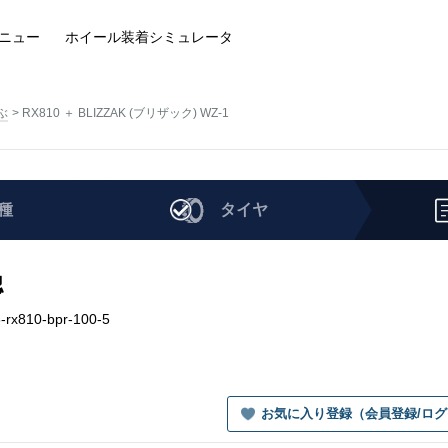
ニュー
ホイール装着
シミュレータ
ぶ
RX810 ＋ BLIZZAK (ブリザック) WZ-1
種
タイヤ
認
rx810-bpr-100-5
お気に入り登録（会員登録/ロ