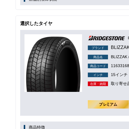
選択したタイヤ
BLIZZA
ブランド
BLIZZAK
商品名
1163316
商品コード
15インチ
インチ
取り寄せ
在庫・納期
商品特徴