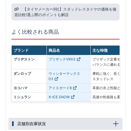
【タイヤメーカー9社】スタッドレスタイヤの価格を徹
底比較!選ぶ際のポイントも解説
よく比較される商品
ブランド
商品名
主な特徴
ブリヂストン
ブリザックVRX3
ブリザック定番モデル。
バランスに優れる
ダンロップ
ウィンターマックス
摩耗に強く、長く使いや
03
スタッドレス
ヨコハマ
アイスガード8
革新の氷上性能と静粛性
ミシュラン
X-ICE SNOW
高速や乾燥路も重視した
店舗別在庫状況