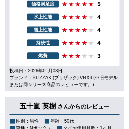
5
価格満足度
4
氷上性能
4
雪上性能
4
持続性
3
燃費
投稿日：2026年01月08日
ブランド：BLIZZAK (ブリザック) VRX3 (※旧モデル
または同シリーズ商品のレビューです。)
五十嵐 英樹
さんからのレビュー
性別：
男性
年齢：
50代
車種：
Nボックス
タイヤ使用月数：
1ヶ月