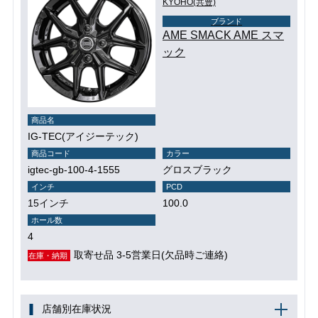
KYOHO(共豊)
ブランド
AME SMACK AME スマ
ック
商品名
IG-TEC(アイジーテック)
商品コード
カラー
igtec-gb-100-4-1555
グロスブラック
インチ
PCD
15インチ
100.0
ホール数
4
取寄せ品 3-5営業日(欠品時ご連絡)
在庫・納期
店舗別在庫状況