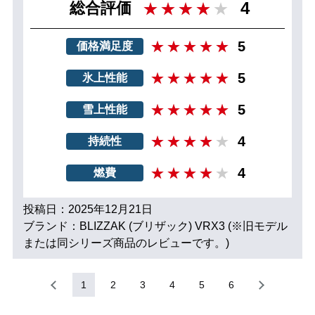
4
総合評価
5
価格満足度
5
氷上性能
5
雪上性能
4
持続性
4
燃費
投稿日：2025年12月21日
ブランド：BLIZZAK (ブリザック) VRX3 (※旧モデル
または同シリーズ商品のレビューです。)
1
2
3
4
5
6