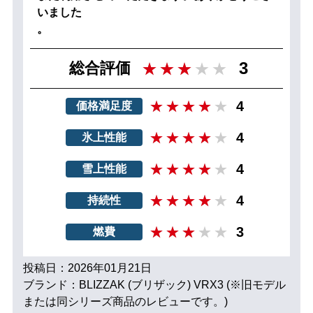
いました
。
3
総合評価
4
価格満足度
4
氷上性能
4
雪上性能
4
持続性
3
燃費
投稿日：2026年01月21日
ブランド：BLIZZAK (ブリザック) VRX3 (※旧モデル
または同シリーズ商品のレビューです。)