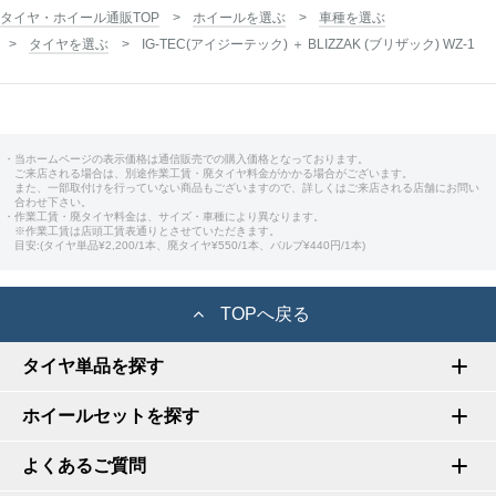
タイヤ・ホイール通販TOP
ホイールを選ぶ
車種を選ぶ
タイヤを選ぶ
IG-TEC(アイジーテック) ＋ BLIZZAK (ブリザック) WZ-1
・当ホームページの表示価格は通信販売での購入価格となっております。
ご来店される場合は、別途作業工賃・廃タイヤ料金がかかる場合がございます。
また、一部取付けを行っていない商品もございますので、詳しくはご来店される店舗にお問い
合わせ下さい。
・作業工賃・廃タイヤ料金は、サイズ・車種により異なります。
※作業工賃は店頭工賃表通りとさせていただきます。
目安:(タイヤ単品¥2,200/1本、廃タイヤ¥550/1本、バルブ¥440円/1本)
TOPへ戻る
タイヤ単品を探す
ホイールセットを探す
よくあるご質問