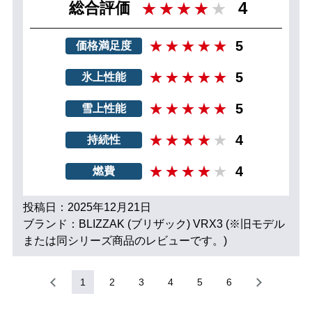
4
総合評価
5
価格満足度
5
氷上性能
5
雪上性能
4
持続性
4
燃費
投稿日：2025年12月21日
ブランド：BLIZZAK (ブリザック) VRX3 (※旧モデル
または同シリーズ商品のレビューです。)
1
2
3
4
5
6