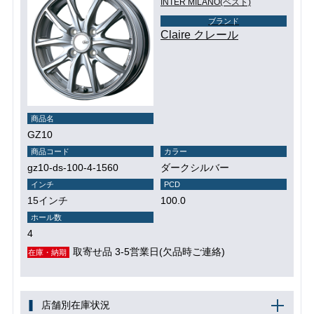
INTER MILANO(ベスト)
ブランド
Claire クレール
商品名
GZ10
商品コード
カラー
gz10-ds-100-4-1560
ダークシルバー
インチ
PCD
15インチ
100.0
ホール数
4
取寄せ品 3-5営業日(欠品時ご連絡)
在庫・納期
店舗別在庫状況