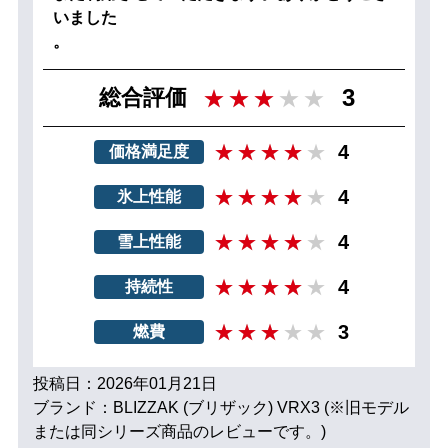
いました
。
3
総合評価
4
価格満足度
4
氷上性能
4
雪上性能
4
持続性
3
燃費
投稿日：2026年01月21日
ブランド：BLIZZAK (ブリザック) VRX3 (※旧モデル
または同シリーズ商品のレビューです。)