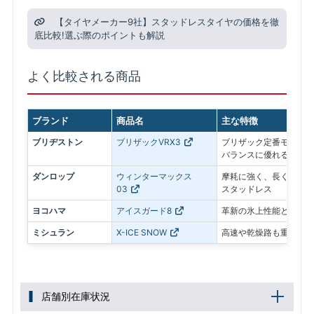
【タイヤメーカー9社】スタッドレスタイヤの価格を徹
底比較!選ぶ際のポイントも解説
よく比較される商品
ブランド
商品名
主な特徴
ブリヂストン
ブリザックVRX3
ブリザック定番モデル。
バランスに優れる
ダンロップ
ウィンターマックス
摩耗に強く、長く使いや
03
スタッドレス
ヨコハマ
アイスガード8
革新の氷上性能と静粛性
ミシュラン
X-ICE SNOW
高速や乾燥路も重視した
店舗別在庫状況