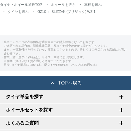
タイヤ・ホイール通販TOP
ホイールを選ぶ
車種を選ぶ
タイヤを選ぶ
GZ10 ＋ BLIZZAK (ブリザック) WZ-1
・当ホームページの表示価格は通信販売での購入価格となっております。
ご来店される場合は、別途作業工賃・廃タイヤ料金がかかる場合がございます。
また、一部取付けを行っていない商品もございますので、詳しくはご来店される店舗にお問い
合わせ下さい。
・作業工賃・廃タイヤ料金は、サイズ・車種により異なります。
※作業工賃は店頭工賃表通りとさせていただきます。
目安:(タイヤ単品¥2,200/1本、廃タイヤ¥550/1本、バルブ¥440円/1本)
TOPへ戻る
タイヤ単品を探す
ホイールセットを探す
よくあるご質問