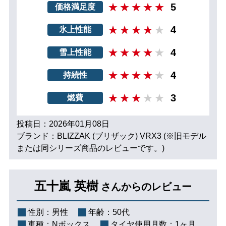
5
価格満足度
4
氷上性能
4
雪上性能
4
持続性
3
燃費
投稿日：2026年01月08日
ブランド：BLIZZAK (ブリザック) VRX3 (※旧モデル
または同シリーズ商品のレビューです。)
五十嵐 英樹
さんからのレビュー
性別：
男性
年齢：
50代
車種：
Nボックス
タイヤ使用月数：
1ヶ月