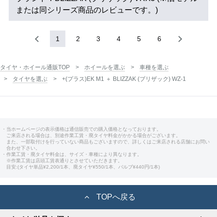
または同シリーズ商品のレビューです。)
1
2
3
4
5
6
タイヤ・ホイール通販TOP
ホイールを選ぶ
車種を選ぶ
タイヤを選ぶ
+(プラス)EK M1 ＋ BLIZZAK (ブリザック) WZ-1
・当ホームページの表示価格は通信販売での購入価格となっております。
ご来店される場合は、別途作業工賃・廃タイヤ料金がかかる場合がございます。
また、一部取付けを行っていない商品もございますので、詳しくはご来店される店舗にお問い
合わせ下さい。
・作業工賃・廃タイヤ料金は、サイズ・車種により異なります。
※作業工賃は店頭工賃表通りとさせていただきます。
目安:(タイヤ単品¥2,200/1本、廃タイヤ¥550/1本、バルブ¥440円/1本)
TOPへ戻る