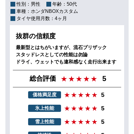
性別：
男性
年齢：
50代
車種：
ホンダNBOXカスタム
タイヤ使用月数：
4ヶ月
抜群の信頼度
最新型とはちがいますが、流石ブリザック
スタッドレスとしての性能は勿論
ドライ、ウェットでも違和感なく走行出来ます
5
総合評価
5
価格満足度
5
氷上性能
5
雪上性能