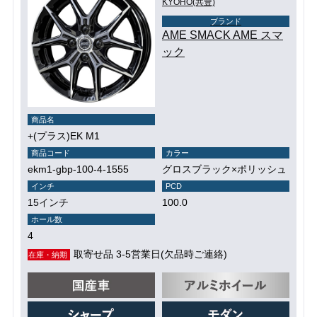
KYOHO(共豊)
ブランド
AME SMACK AME スマ
ック
商品名
+(プラス)EK M1
商品コード
カラー
ekm1-gbp-100-4-1555
グロスブラック×ポリッシュ
インチ
PCD
15インチ
100.0
ホール数
4
取寄せ品 3-5営業日(欠品時ご連絡)
在庫・納期