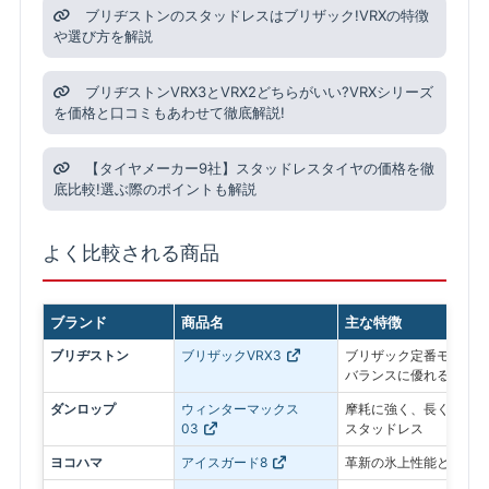
ブリヂストンのスタッドレスはブリザック!VRXの特徴
や選び方を解説
ブリヂストンVRX3とVRX2どちらがいい?VRXシリーズ
を価格と口コミもあわせて徹底解説!
【タイヤメーカー9社】スタッドレスタイヤの価格を徹
底比較!選ぶ際のポイントも解説
よく比較される商品
ブランド
商品名
主な特徴
ブリヂストン
ブリザックVRX3
ブリザック定番モデル。
バランスに優れる
ダンロップ
ウィンターマックス
摩耗に強く、長く使いや
03
スタッドレス
ヨコハマ
アイスガード8
革新の氷上性能と静粛性