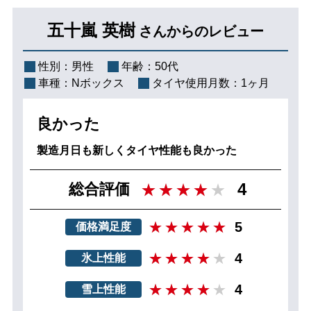
五十嵐 英樹
さんからのレビュー
性別：
男性
年齢：
50代
車種：
Nボックス
タイヤ使用月数：
1ヶ月
良かった
製造月日も新しくタイヤ性能も良かった
4
総合評価
5
価格満足度
4
氷上性能
4
雪上性能