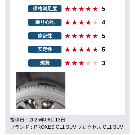
5
価格満足度
4
乗り心地
5
静寂性
5
安定性
3
燃費
投稿日：2025年06月13日
ブランド：PROXES CL1 SUV プロクセス CL1 SUV