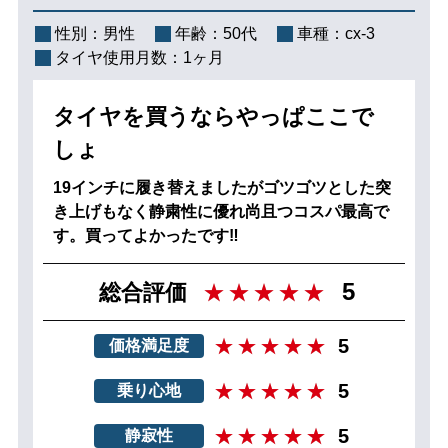
性別：
男性
年齢：
50代
車種：
cx-3
タイヤ使用月数：
1ヶ月
タイヤを買うならやっぱここで
しょ
19インチに履き替えましたがゴツゴツとした突
き上げもなく静粛性に優れ尚且つコスパ最高で
す。買ってよかったです‼
5
総合評価
5
価格満足度
5
乗り心地
5
静寂性