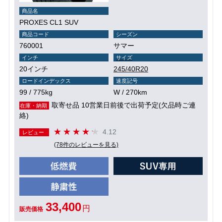
商品名
PROXES CL1 SUV
商品コード
シーズン
760001
サマー
インチ
サイズ
20インチ
245/40R20
ロードインデックス
速度記号
99 / 775kg
W / 270km
取寄せ品 10営業日前後で出荷予定(欠品時ご連
在庫・納期
絡)
4.12
レビュー
(78件のレビューを見る)
33,400
円
販売価格