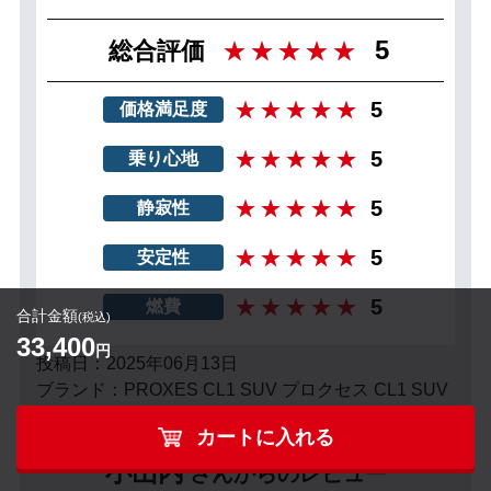
5
総合評価
5
価格満足度
5
乗り心地
5
静寂性
5
安定性
5
燃費
合計金額
(税込)
33,400
円
投稿日：2025年06月13日
ブランド：PROXES CL1 SUV プロクセス CL1 SUV
カートに入れる
小山内
さんからのレビュー