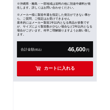
※沖縄県・離島・一部地域は送料の他に別途中継料が発
生します。詳しくはお問い合わせください。
※メーカー様に製造年週を指定した発注ができない事か
ら、ご質問、ご指定はお受けできません
基本的にはメーカー製造1年以内となる商品が多数です
が、サイズにより製造数が少ない場合など2年以内となる
場合がございます。何卒ご理解賜りますようお願い致し
ます。
46,600
合計金額
(税込)
円
カートに入れる