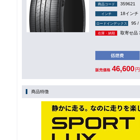
359621
商品コード
18インチ
インチ
95 /
ロードインデックス
取寄せ品 
在庫・納期
46,600
円
販売価格
商品特徴