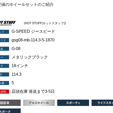
安値のホイールセットのご紹介
(HOT STUFF(ホットスタッフ))
G-SPEED ジースピード
ンド
gsg08-mb-114.3-5-1870
コード
G-08
品名
メタリックブラック
ラー
18インチ
ンチ
114.3
D
5
ル数
店頭在庫 発送まで3-5日
・納期