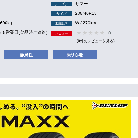
サマー
シーズン
235/40R18
サイズ
 690kg
W / 270km
速度記号
3-5営業日(欠品時ご連絡)
0
レビュー
(0件のレビューを見る)