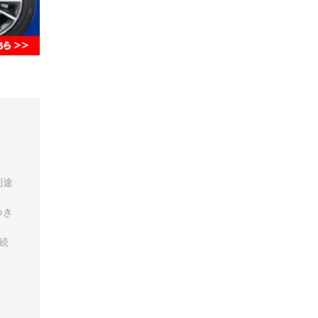
別途
つき
続