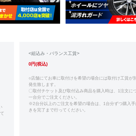
<組込み・バランス工賃>
0円(税込)
○店舗にてお車に取付けを希望の場合には取付け工賃が
発生致します。
〇取付チケット及び取付込み商品を購入時は、1注文に
一台分でご注文ください。
※2台分以上のご注文を希望の場合は、1台分ずつ購入手
い
きを完了まで行ってください。
て