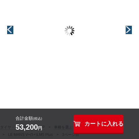
（KYOHO(共豊)）
（MID(マルカ)）
（HOT STUFF(ホッ
トスタッフ)）
+(プラス)EK M1
MOTION6(モー
ション6)【14R球
CH-114
インチ
面座 14×1.5ボル
20インチ
インチ
ト車専用】
20インチ
インチ
20インチ
合計金額
(税込)
カートに入れる
53,200
タイヤ・ホイール通販TOP
車種を選ぶ
タイヤを選ぶ
円
LE MANS V+(5+)LM5 Plus
3ページ目