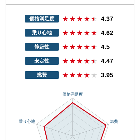
4.37
価格満足度
4.62
乗り心地
4.5
静寂性
4.47
安定性
3.95
燃費