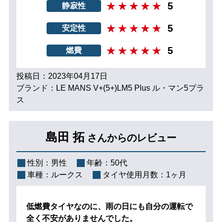
5
静寂性
5
安定性
5
燃費
投稿日：2023年04月17日
ブランド：LE MANS V+(5+)LM5 Plus ル・マン5プラ
ス
島田 拓
さんからのレビュー
性別：
男性
年齢：
50代
車種：
ルークス
タイヤ使用月数：
1ヶ月
低燃費タイヤなのに、雨の日にも自分の運転で
全く不安がありませんでした。