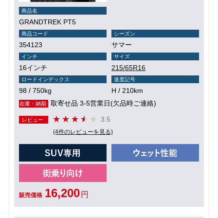
商品名
GRANDTREK PT5
商品コード
シーズン
354123
サマー
インチ
サイズ
16インチ
215/65R16
ロードインデックス
速度記号
98 / 750kg
H / 210km
取寄せ品 3-5営業日(欠品時ご連絡)
在庫・納期
3.5
レビュー
(4件のレビューを見る)
16,200
円
販売価格