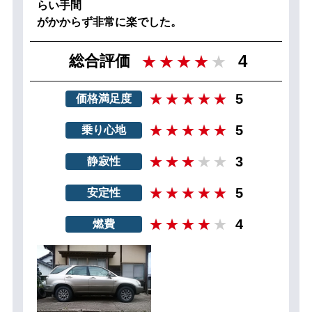
らい手間
がかからず非常に楽でした。
4
総合評価
5
価格満足度
5
乗り心地
3
静寂性
5
安定性
4
燃費