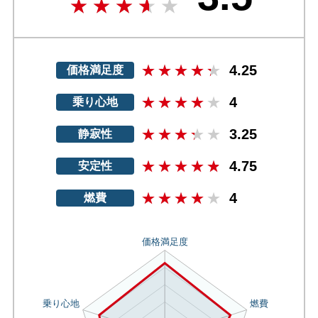
4.25
価格満足度
4
乗り心地
3.25
静寂性
4.75
安定性
4
燃費