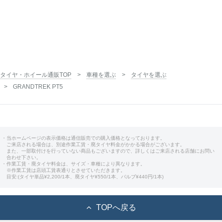
タイヤ・ホイール通販TOP
車種を選ぶ
タイヤを選ぶ
GRANDTREK PT5
・当ホームページの表示価格は通信販売での購入価格となっております。
ご来店される場合は、別途作業工賃・廃タイヤ料金がかかる場合がございます。
また、一部取付けを行っていない商品もございますので、詳しくはご来店される店舗にお問い
合わせ下さい。
・作業工賃・廃タイヤ料金は、サイズ・車種により異なります。
※作業工賃は店頭工賃表通りとさせていただきます。
目安:(タイヤ単品¥2,200/1本、廃タイヤ¥550/1本、バルブ¥440円/1本)
TOPへ戻る