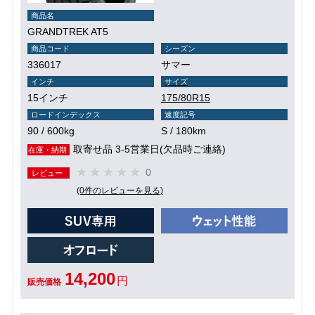
商品名
GRANDTREK AT5
商品コード
シーズン
336017
サマー
インチ
サイズ
15インチ
175/80R15
ロードインデックス
速度記号
90 / 600kg
S / 180km
取寄せ品 3-5営業日(欠品時ご連絡)
在庫・納期
0
レビュー
(0件のレビューを見る)
14,200
円
販売価格