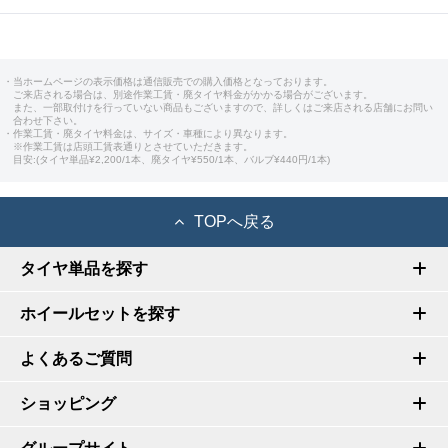
・当ホームページの表示価格は通信販売での購入価格となっております。
ご来店される場合は、別途作業工賃・廃タイヤ料金がかかる場合がございます。
また、一部取付けを行っていない商品もございますので、詳しくはご来店される店舗にお問い
合わせ下さい。
・作業工賃・廃タイヤ料金は、サイズ・車種により異なります。
※作業工賃は店頭工賃表通りとさせていただきます。
目安:(タイヤ単品¥2,200/1本、廃タイヤ¥550/1本、バルブ¥440円/1本)
TOPへ戻る
タイヤ単品を探す
ホイールセットを探す
よくあるご質問
ショッピング