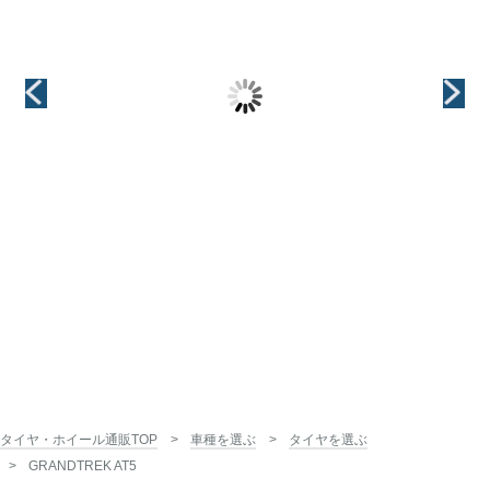
（MID(マルカ)）
（MID(マルカ)）
（HOT STUFF(ホッ
トスタッフ)）
S5 VECTOR(ベ
S5 VECTOR(ベ
クター)
クター)
RECON(リーコ
ン)
インチ
インチ
15インチ
15インチ
インチ
15インチ
タイヤ・ホイール通販TOP
車種を選ぶ
タイヤを選ぶ
GRANDTREK AT5