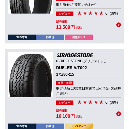
取り寄せ品(要問い合わせ)
0
(0件)
レビュー
販売価格
13,500円
税込
(BRIDGESTONE(ブリヂストン))
DUELER A/T002
175/80R15
在庫・納期
取寄せ品 10営業日前後で出荷予定(欠品時
ご連絡)
0
(0件)
レビュー
販売価格
16,100円
税込