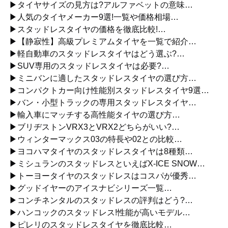
▶タイヤサイズの見方は?アルファベットの意味…
▶人気のタイヤメーカー9選!一覧や価格相場…
▶スタッドレスタイヤの価格を徹底比較!…
▶【静寂性】高級プレミアムタイヤを一覧で紹介…
▶軽自動車のスタッドレスタイヤはどう選ぶ?…
▶SUV専用のスタッドレスタイヤは必要?…
▶ミニバンに適したスタッドレスタイヤの選び方…
▶コンパクトカー向け性能別スタッドレスタイヤ9選…
▶バン・小型トラックの専用スタッドレスタイヤ…
▶輸入車にマッチする高性能タイヤの選び方…
▶ブリヂストンVRX3とVRX2どちらがいい?…
▶ウィンターマックス03の特長や02との比較…
▶ヨコハマタイヤのスタッドレスタイヤは8種類…
▶ミシュランのスタッドレスといえばX-ICE SNOW…
▶トーヨータイヤのスタッドレスはコスパが優秀…
▶グッドイヤーのアイスナビシリーズ一覧…
▶コンチネンタルのスタッドレスの評判はどう?…
▶ハンコックのスタッドレス!性能が高いモデル…
▶ピレリのスタッドレスタイヤを徹底比較…