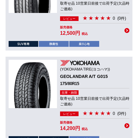
取寄せ品 10営業日前後で出荷予定(欠品時
ご連絡)
0
(0件)
レビュー
販売価格
12,500円
税込
(YOKOHAMA TIRE(ヨコハマ))
GEOLANDAR A/T G015
175/80R15
在庫・納期
取寄せ品 10営業日前後で出荷予定(欠品時
ご連絡)
0
(0件)
レビュー
販売価格
14,200円
税込