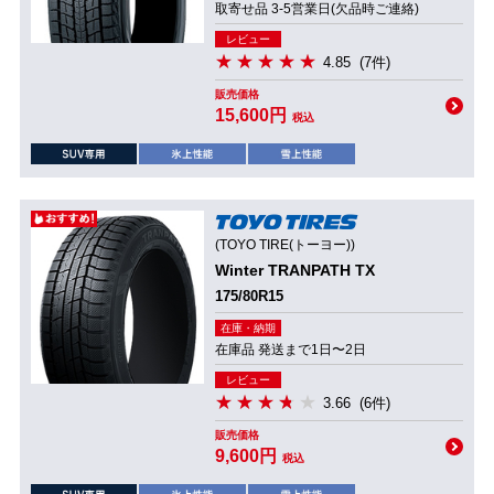
取寄せ品 3-5営業日(欠品時ご連絡)
レビュー
4.85
(7件)
販売価格
15,600円
税込
(TOYO TIRE(トーヨー))
Winter TRANPATH TX
175/80R15
在庫・納期
在庫品 発送まで1日〜2日
レビュー
3.66
(6件)
販売価格
9,600円
税込