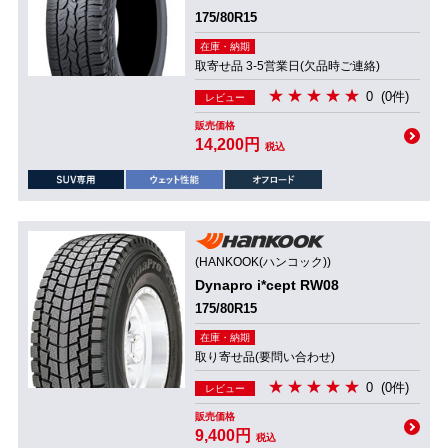
175/80R15
在庫・納期
取寄せ品 3-5営業日(欠品時ご連絡)
0
(0件)
レビュー
販売価格
14,200円
税込
(HANKOOK(ハンコック))
Dynapro i*cept RW08
175/80R15
在庫・納期
取り寄せ品(要問い合わせ)
0
(0件)
レビュー
販売価格
9,400円
税込