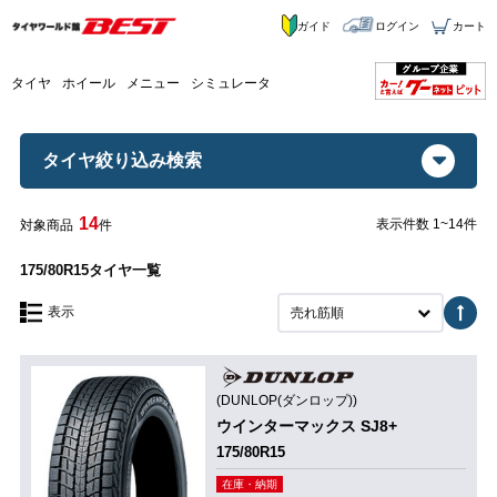
ガイド
ログイン
カート
タイヤ
ホイール
メニュー
シミュレータ
タイヤ絞り込み検索
14
表示件数 1~14件
対象商品
件
175/80R15タイヤ一覧
表示
売れ筋順
(DUNLOP(ダンロップ))
ウインターマックス SJ8+
175/80R15
在庫・納期