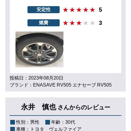
5
安定性
3
燃費
投稿日：2023年08月20日
ブランド：ENASAVE RV505 エナセーブ RV505
永井 慎也
さんからのレビュー
性別：
男性
年齢：
30代
車種：
トヨタ ヴェルファイア