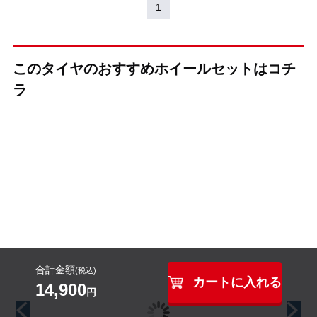
1
このタイヤのおすすめホイールセットはコチ
ラ
（KYOHO(共豊)）
（KYOHO(共豊)）
（KYOHO(共豊)）
+(プラス)EK M1
CREST(クレス
GRAIVE(グレイ
合計金額
ト)
ヴ)
(税込)
インチ
カートに入れる
14,900
円
16インチ
インチ
インチ
16インチ
16インチ