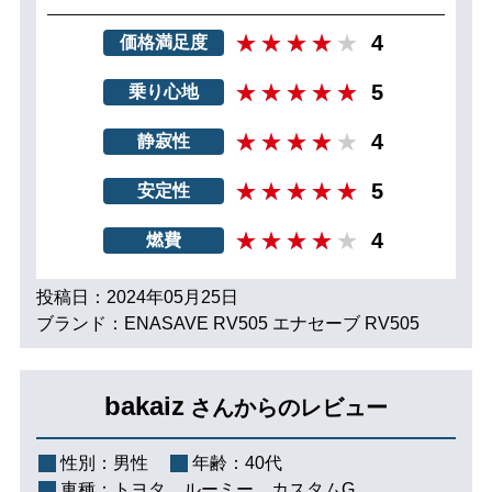
4
価格満足度
5
乗り心地
4
静寂性
5
安定性
4
燃費
投稿日：2024年05月25日
ブランド：ENASAVE RV505 エナセーブ RV505
bakaiz
さんからのレビュー
性別：
男性
年齢：
40代
車種：
トヨタ ルーミー カスタムG