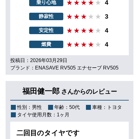
4
乗り心地
3
静寂性
4
安定性
4
燃費
投稿日：2026年03月29日
ブランド：ENASAVE RV505 エナセーブ RV505
福田健一郎
さんからのレビュー
性別：
男性
年齢：
50代
車種：
トヨタ
タイヤ使用月数：
1ヶ月
二回目のタイヤです