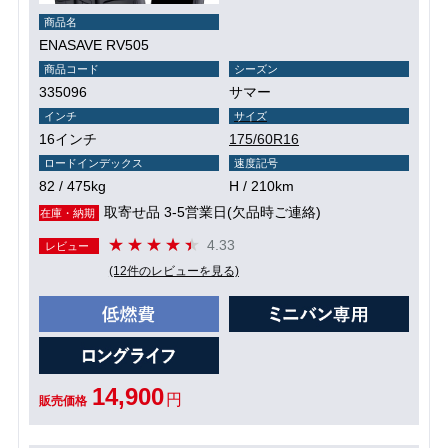
商品名
ENASAVE RV505
商品コード
シーズン
335096
サマー
インチ
サイズ
16インチ
175/60R16
ロードインデックス
速度記号
82 / 475kg
H / 210km
取寄せ品 3-5営業日(欠品時ご連絡)
在庫・納期
4.33
レビュー
(12件のレビューを見る)
14,900
円
販売価格