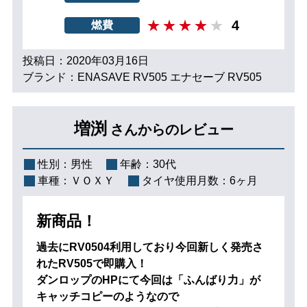
4
燃費
投稿日：2020年03月16日
ブランド：ENASAVE RV505 エナセーブ RV505
増渕
さんからのレビュー
性別：
男性
年齢：
30代
車種：
ＶＯＸＹ
タイヤ使用月数：
6ヶ月
新商品！
過去にRV0504利用しており今回新しく発売さ
れたRV505で即購入！
ダンロップのHPにて今回は「ふんばり力」が
キャッチコピーのようなので