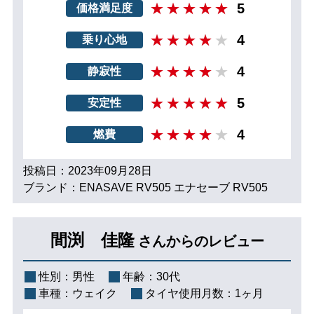
5
価格満足度
4
乗り心地
4
静寂性
5
安定性
4
燃費
投稿日：2023年09月28日
ブランド：ENASAVE RV505 エナセーブ RV505
間渕 佳隆
さんからのレビュー
性別：
男性
年齢：
30代
車種：
ウェイク
タイヤ使用月数：
1ヶ月