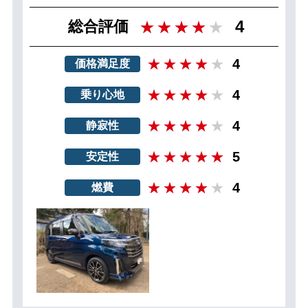
4
総合評価
4
価格満足度
4
乗り心地
4
静寂性
5
安定性
4
燃費