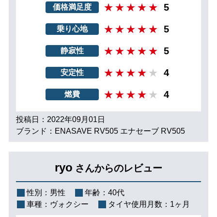
5
価格満足度
5
乗り心地
5
静寂性
4
安定性
4
燃費
投稿日：2022年09月01日
ブランド：ENASAVE RV505 エナセーブ RV505
ryo
さんからのレビュー
性別：
男性
年齢：
40代
車種：
ヴォクシー
タイヤ使用月数：
1ヶ月