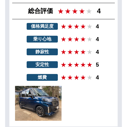
4
総合評価
4
価格満足度
4
乗り心地
4
静寂性
5
安定性
4
燃費