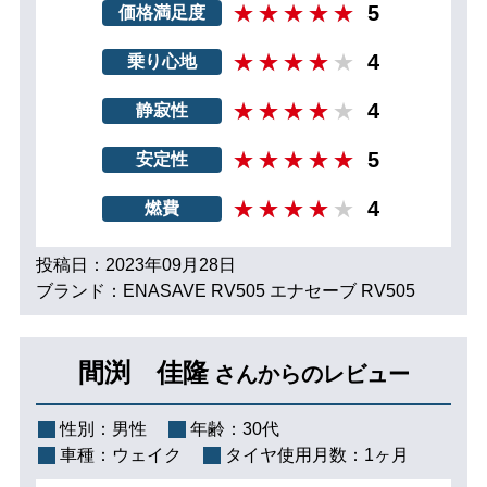
5
価格満足度
4
乗り心地
4
静寂性
5
安定性
4
燃費
投稿日：2023年09月28日
ブランド：ENASAVE RV505 エナセーブ RV505
間渕 佳隆
さんからのレビュー
性別：
男性
年齢：
30代
車種：
ウェイク
タイヤ使用月数：
1ヶ月