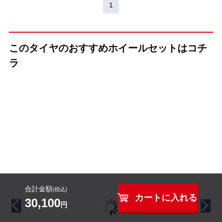
1
このタイヤのおすすめホイールセットはコチ
ラ
（KYOHO(共豊)）
（KYOHO(共豊)）
（KYOHO(共豊)）
+(プラス)EK M1
CREST(クレス
GRAIVE(グレイ
合計金額
ト)
ヴ)
(税込)
インチ
カートに入れる
30,100
円
18インチ
インチ
インチ
18インチ
18インチ