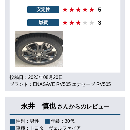
5
安定性
3
燃費
投稿日：2023年08月20日
ブランド：ENASAVE RV505 エナセーブ RV505
永井 慎也
さんからのレビュー
性別：
男性
年齢：
30代
車種：
トヨタ ヴェルファイア