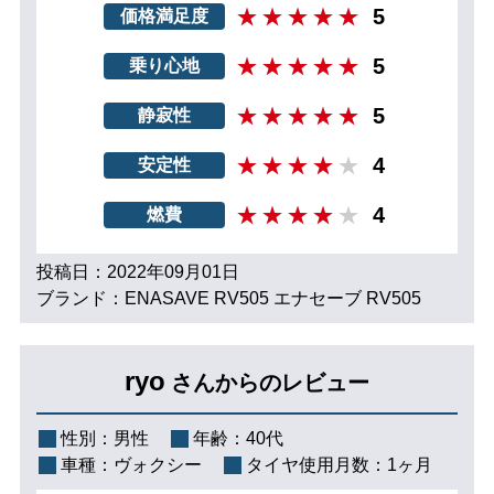
5
価格満足度
5
乗り心地
5
静寂性
4
安定性
4
燃費
投稿日：2022年09月01日
ブランド：ENASAVE RV505 エナセーブ RV505
ryo
さんからのレビュー
性別：
男性
年齢：
40代
車種：
ヴォクシー
タイヤ使用月数：
1ヶ月