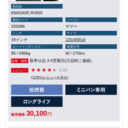
商品名
ENASAVE RV505
商品コード
シーズン
335086
サマー
インチ
サイズ
18インチ
225/45R18
ロードインデックス
速度記号
95 / 690kg
W / 270km
取寄せ品 3-5営業日(欠品時ご連絡)
在庫・納期
4.33
レビュー
(12件のレビューを見る)
30,100
円
販売価格