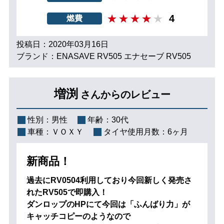
4
燃費
投稿日：2020年03月16日
ブランド：ENASAVE RV505 エナセーブ RV505
増渕
さんからのレビュー
性別：
男性
年齢：
30代
車種：
ＶＯＸＹ
タイヤ使用月数：
6ヶ月
新商品！
過去にRV0504利用しており今回新しく発売さ
れたRV505で即購入！
ダンロップのHPにて今回は「ふんばり力」が
キャッチコピーのようなので