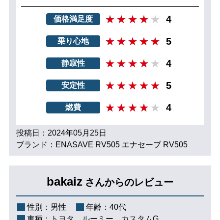
4
価格満足度
5
乗り心地
4
静寂性
5
安定性
4
燃費
投稿日：2024年05月25日
ブランド：ENASAVE RV505 エナセーブ RV505
bakaiz
さんからのレビュー
性別：
男性
年齢：
40代
車種：
トヨタ ルーミー カスタムG