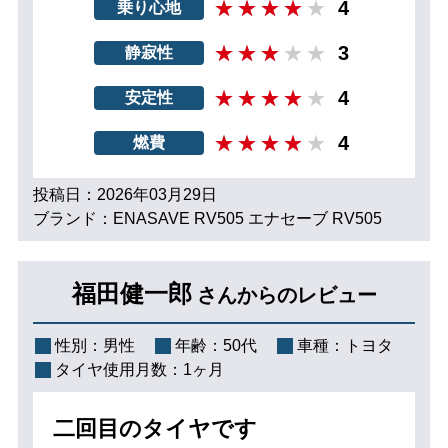
4
乗り心地
3
静寂性
4
安定性
4
燃費
投稿日：2026年03月29日
ブランド：ENASAVE RV505 エナセーブ RV505
福田健一郎
さんからのレビュー
性別：
男性
年齢：
50代
車種：
トヨタ
タイヤ使用月数：
1ヶ月
二回目のタイヤです