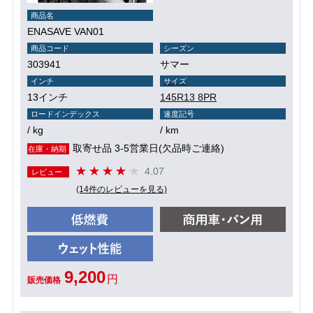
商品名
ENASAVE VAN01
商品コード
シーズン
303941
サマー
インチ
サイズ
13インチ
145R13 8PR
ロードインデックス
速度記号
/ kg
/ km
取寄せ品 3-5営業日(欠品時ご連絡)
在庫・納期
4.07
レビュー
(14件のレビューを見る)
9,200
円
販売価格