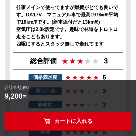
仕事メインで使ってますが燃費がとても良いで
す。DA17V マニュアル車で最高19.9㎞/ℓ平均
で18km/ℓです。(新車添付だと13km/ℓ)
空気圧は2.8k設定です。趣味で林道をトロトロ
走ることもあります。
四駆にするとスタック無しで走れてます
3
総合評価
5
価格満足度
合計金額
(税込)
3
乗り心地
9,200
円
3
静寂性
3
安定性
カートに入れる
5
燃費