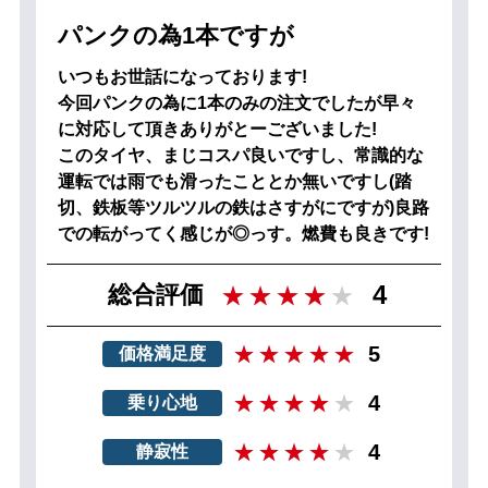
パンクの為1本ですが
いつもお世話になっております!
今回パンクの為に1本のみの注文でしたが早々
に対応して頂きありがとーございました!
このタイヤ、まじコスパ良いですし、常識的な
運転では雨でも滑ったこととか無いですし(踏
切、鉄板等ツルツルの鉄はさすがにですが)良路
での転がってく感じが◎っす。燃費も良きです!
4
総合評価
5
価格満足度
4
乗り心地
4
静寂性