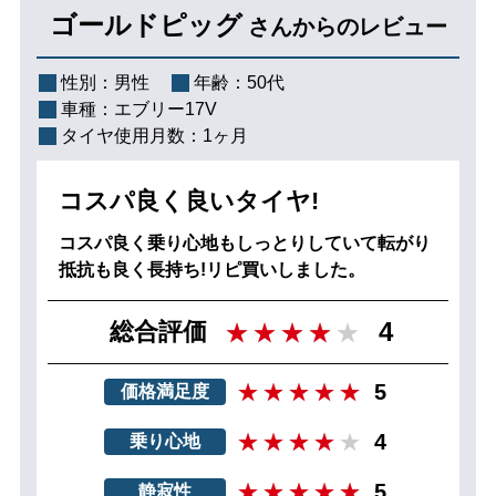
ゴールドピッグ
さんからのレビュー
性別：
男性
年齢：
50代
車種：
エブリー17V
タイヤ使用月数：
1ヶ月
コスパ良く良いタイヤ!
コスパ良く乗り心地もしっとりしていて転がり
抵抗も良く長持ち!リピ買いしました。
4
総合評価
5
価格満足度
4
乗り心地
5
静寂性