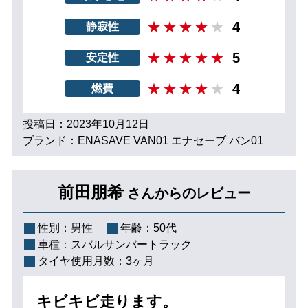
4
静寂性
5
安定性
4
燃費
投稿日：2023年10月12日
ブランド：ENASAVE VAN01 エナセーブ バン01
前田朋希
さんからのレビュー
性別：
男性
年齢：
50代
車種：
スバルサンバートラック
タイヤ使用月数：
3ヶ月
キビキビ走ります。