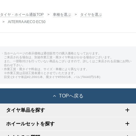
タイヤ・ホイール通販TOP
車種を選ぶ
タイヤを選ぶ
AITERRA AIECO EC50
・当ホームページの表示価格は通信販売での購入価格となっております。
ご来店される場合は、別途作業工賃・廃タイヤ料金がかかる場合がございます。
また、一部取付けを行っていない商品もございますので、詳しくはご来店される店舗にお問い
合わせ下さい。
・作業工賃・廃タイヤ料金は、サイズ・車種により異なります。
※作業工賃は店頭工賃表通りとさせていただきます。
目安:(タイヤ単品¥2,200/1本、廃タイヤ¥550/1本、バルブ¥440円/1本)
TOPへ戻る
タイヤ単品を探す
ホイールセットを探す