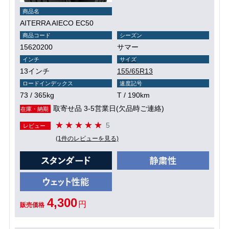
商品名
AITERRA AIECO EC50
商品コード
シーズン
15620200
サマー
インチ
サイズ
13インチ
155/65R13
ロードインデックス
速度記号
73 / 365kg
T / 190km
取寄せ品 3-5営業日(欠品時ご連絡)
在庫・納期
5
レビュー
(1件のレビューを見る)
4,300
円
販売価格