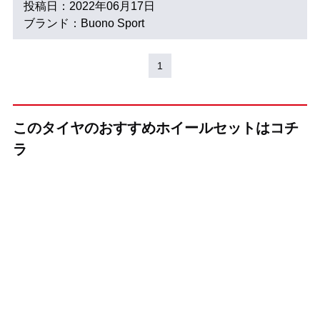
投稿日：2022年06月17日
ブランド：Buono Sport
1
このタイヤのおすすめホイールセットはコチ
ラ
（KYOHO(共豊)）
（KYOHO(共豊)）
（KYOHO(共豊)）
+(プラス)EK M1
CREST(クレス
GRAIVE(グレイ