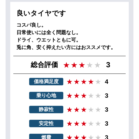
良いタイヤです
コスパ良し。
日常使いには全く問題なし。
ドライ、ウエットともに可。
兎に角、安く抑えたい方にはおススメです。
3
総合評価
4
価格満足度
3
乗り心地
3
静寂性
3
安定性
3
燃費