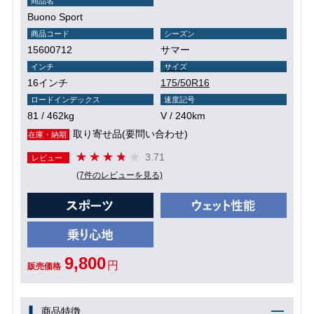
商品名
Buono Sport
商品コード
シーズン
15600712
サマー
インチ
サイズ
16インチ
175/50R16
ロードインデックス
速度記号
81 / 462kg
V / 240km
取り寄せ品(要問い合わせ)
在庫・納期
3.71
レビュー
(7件のレビューを見る)
9,800
円
販売価格
商品特徴