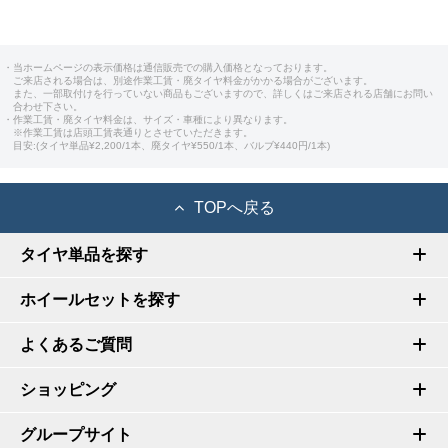
・当ホームページの表示価格は通信販売での購入価格となっております。
ご来店される場合は、別途作業工賃・廃タイヤ料金がかかる場合がございます。
また、一部取付けを行っていない商品もございますので、詳しくはご来店される店舗にお問い
合わせ下さい。
・作業工賃・廃タイヤ料金は、サイズ・車種により異なります。
※作業工賃は店頭工賃表通りとさせていただきます。
目安:(タイヤ単品¥2,200/1本、廃タイヤ¥550/1本、バルブ¥440円/1本)
TOPへ戻る
タイヤ単品を探す
ホイールセットを探す
よくあるご質問
ショッピング
グループサイト