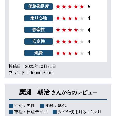
5
価格満足度
4
乗り心地
4
静寂性
4
安定性
4
燃費
投稿日：2025年10月21日
ブランド：Buono Sport
廣瀬 朝治
さんからのレビュー
性別：
男性
年齢：
60代
車種：
日産デイズ
タイヤ使用月数：
1ヶ月