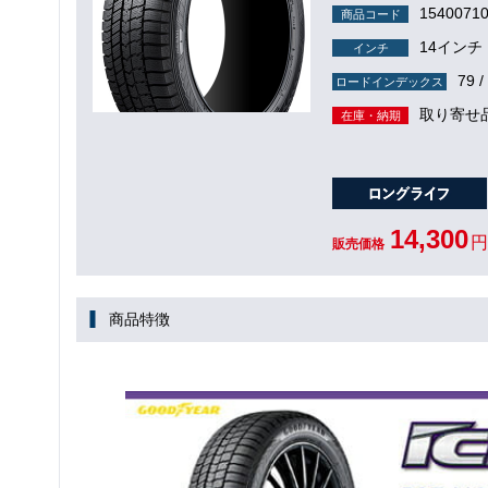
1540071
商品コード
14インチ
インチ
79 /
ロードインデックス
取り寄せ
在庫・納期
14,300
円
販売価格
商品特徴