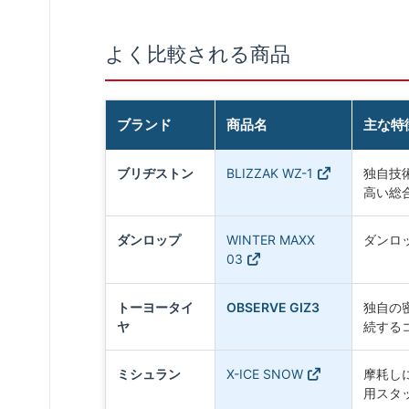
よく比較される商品
ブランド
商品名
主な特
ブリヂストン
BLIZZAK WZ-1
独自技術
高い総
ダンロップ
WINTER MAXX
ダンロ
03
トーヨータイ
OBSERVE GIZ3
独自の
ヤ
続する
ミシュラン
X-ICE SNOW
摩耗し
用スタ