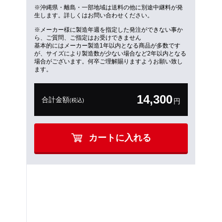
※沖縄県・離島・一部地域は送料の他に別途中継料が発
生します。詳しくはお問い合わせください。
※メーカー様に製造年週を指定した発注ができない事か
ら、ご質問、ご指定はお受けできません
基本的にはメーカー製造1年以内となる商品が多数です
が、サイズにより製造数が少ない場合など2年以内となる
場合がございます。何卒ご理解賜りますようお願い致し
ます。
14,300
合計金額
(税込)
円
カートに入れる