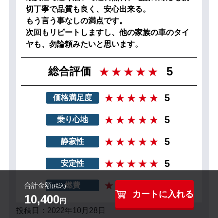
切丁寧で品質も良く、安心出来る。
もう言う事なしの満点です。
次回もリピートしますし、他の家族の車のタイ
ヤも、勿論頼みたいと思います。
5
総合評価
5
価格満足度
5
乗り心地
5
静寂性
5
安定性
5
燃費
合計金額
(税込)
カートに入れる
10,400
円
投稿日：2022年10月28日