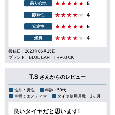
5
乗り心地
4
静寂性
5
安定性
4
燃費
投稿日：2023年06月15日
ブランド：BLUE EARTH RV03 CK
T.S
さんからのレビュー
性別：
男性
年齢：
50代
車種：
エスティマ
タイヤ使用月数：
1ヶ月
良いタイヤだと思います!