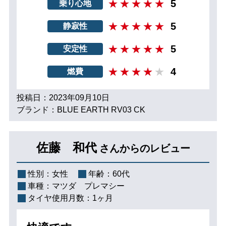
5
乗り心地
5
静寂性
5
安定性
4
燃費
投稿日：2023年09月10日
ブランド：BLUE EARTH RV03 CK
佐藤 和代
さんからのレビュー
性別：
女性
年齢：
60代
車種：
マツダ プレマシー
タイヤ使用月数：
1ヶ月