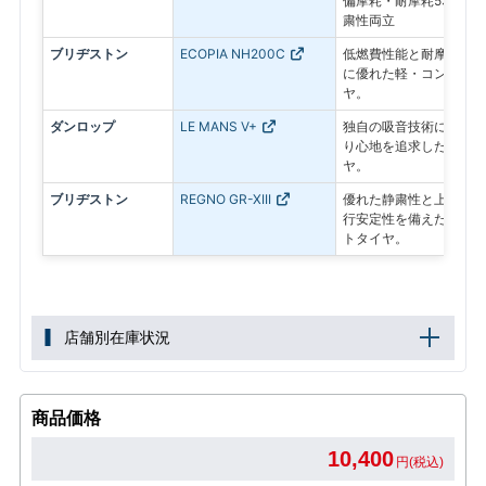
偏摩耗・耐摩耗53%向
粛性両立
ブリヂストン
ECOPIA NH200C
低燃費性能と耐摩耗性を
に優れた軽・コンパクト
ヤ。
ダンロップ
LE MANS V+
独自の吸音技術により静
り心地を追求した、コン
ヤ。
ブリヂストン
REGNO GR-XIII
優れた静粛性と上質な乗
行安定性を備えたプレミ
トタイヤ。
店舗別在庫状況
商品価格
10,400
円(税込)