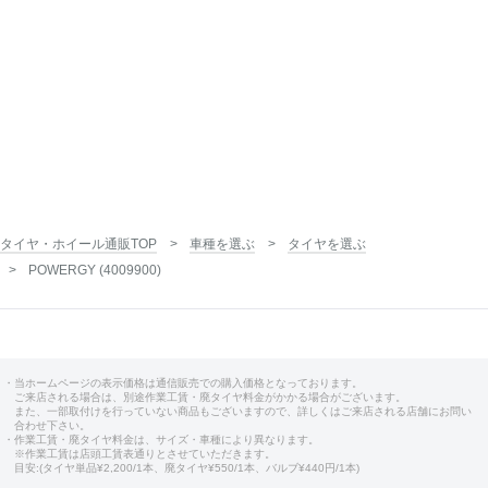
タイヤ・ホイール通販TOP
車種を選ぶ
タイヤを選ぶ
POWERGY (4009900)
・当ホームページの表示価格は通信販売での購入価格となっております。
ご来店される場合は、別途作業工賃・廃タイヤ料金がかかる場合がございます。
また、一部取付けを行っていない商品もございますので、詳しくはご来店される店舗にお問い
合わせ下さい。
・作業工賃・廃タイヤ料金は、サイズ・車種により異なります。
※作業工賃は店頭工賃表通りとさせていただきます。
目安:(タイヤ単品¥2,200/1本、廃タイヤ¥550/1本、バルブ¥440円/1本)