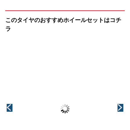
このタイヤのおすすめホイールセットはコチ
ラ
（KYOHO(共豊)）
（KYOHO(共豊)）
（MID(マルカ)）
+(プラス)EK
+(プラス)EK
MOTION6(モー
M1【60°テーパ
M1【トヨタ 平座
ション6)【14R球
ー&トヨタ 平座
専用】
面座 14×1.5ボル
専用 設定あり】
ト車専用】
インチ
19インチ
インチ
インチ
C
19インチ
19インチ