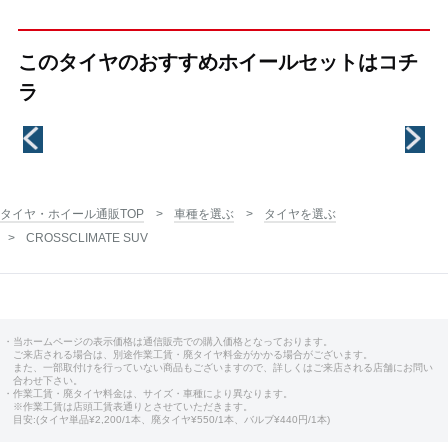
このタイヤのおすすめホイールセットはコチ
ラ
タイヤ・ホイール通販TOP
車種を選ぶ
タイヤを選ぶ
CROSSCLIMATE SUV
・当ホームページの表示価格は通信販売での購入価格となっております。
ご来店される場合は、別途作業工賃・廃タイヤ料金がかかる場合がございます。
また、一部取付けを行っていない商品もございますので、詳しくはご来店される店舗にお問い
合わせ下さい。
・作業工賃・廃タイヤ料金は、サイズ・車種により異なります。
※作業工賃は店頭工賃表通りとさせていただきます。
目安:(タイヤ単品¥2,200/1本、廃タイヤ¥550/1本、バルブ¥440円/1本)