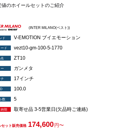
安値のホイールセットのご紹介
(INTER MILANO(ベスト))
V-EMOTION ブイエモーション
ンド
vezt10-gm-100-5-1770
コード
ZT10
品名
ガンメタ
ラー
17インチ
ンチ
100.0
D
5
ル数
取寄せ品 3-5営業日(欠品時ご連絡)
・納期
174,600
円〜
ルセット販売価格