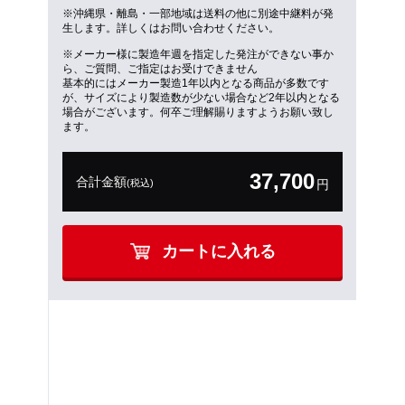
※沖縄県・離島・一部地域は送料の他に別途中継料が発
生します。詳しくはお問い合わせください。
※メーカー様に製造年週を指定した発注ができない事か
ら、ご質問、ご指定はお受けできません
基本的にはメーカー製造1年以内となる商品が多数です
が、サイズにより製造数が少ない場合など2年以内となる
場合がございます。何卒ご理解賜りますようお願い致し
ます。
37,700
合計金額
(税込)
円
カートに入れる