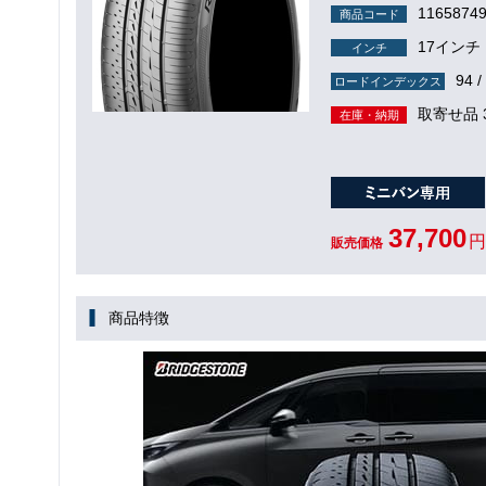
1165874
商品コード
17インチ
インチ
94 /
ロードインデックス
取寄せ品 
在庫・納期
37,700
円
販売価格
商品特徴