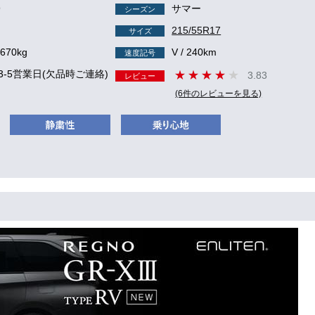
9
サマー
シーズン
215/55R17
サイズ
 670kg
V / 240km
速度記号
3-5営業日(欠品時ご連絡)
3.83
レビュー
(6件のレビューを見る)