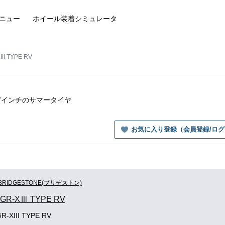
ニュー
ホイール装着
シミュレータ
II TYPE RV
Vの17インチのサマータイヤ
お気に入り登録（会員登録/ロ
BRIDGESTONE(ブリヂストン)
GR-XⅢ TYPE RV
-XIII TYPE RV