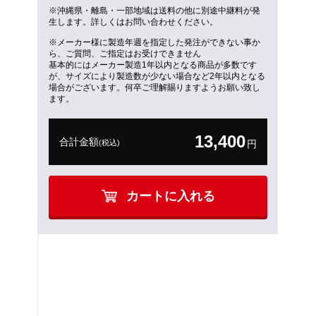
※沖縄県・離島・一部地域は送料の他に別途中継料が発
生します。詳しくはお問い合わせください。
※メーカー様に製造年週を指定した発注ができない事か
ら、ご質問、ご指定はお受けできません
基本的にはメーカー製造1年以内となる商品が多数です
が、サイズにより製造数が少ない場合など2年以内となる
場合がございます。何卒ご理解賜りますようお願い致し
ます。
13,400
合計金額
(税込)
円
カートに入れる