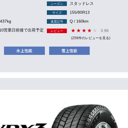
5
スタッドレス
シーズン
155/80R13
サイズ
 437kg
Q / 160km
速度記号
 10営業日前後で出荷予定
3.98
レビュー
(259件のレビューを見る)