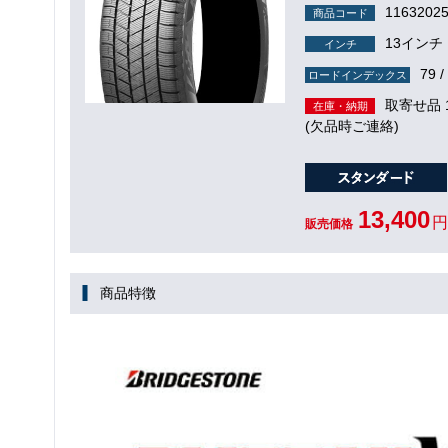
1163202
商品コード
13インチ
インチ
79 /
ロードインデックス
取寄せ品
在庫・納期
(欠品時ご連絡)
13,400
円
販売価格
商品特徴