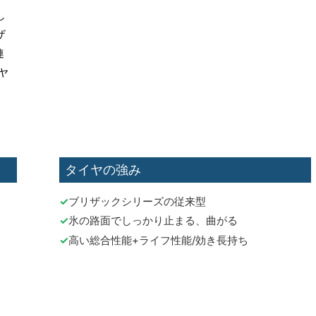
し
ザ
連
ヤ
タイヤの強み
ブリザックシリーズの従来型
氷の路面でしっかり止まる、曲がる
高い総合性能+ライフ性能/効き長持ち