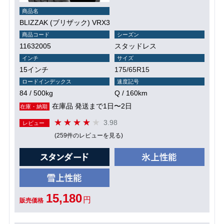
商品名
BLIZZAK (ブリザック) VRX3
商品コード
シーズン
11632005
スタッドレス
インチ
サイズ
15インチ
175/65R15
ロードインデックス
速度記号
84 / 500kg
Q / 160km
在庫品 発送まで1日〜2日
在庫・納期
3.98
レビュー
(259件のレビューを見る)
15,180
円
販売価格