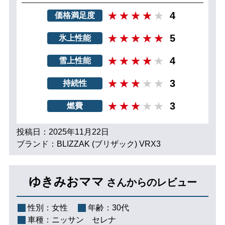
4
価格満足度
5
氷上性能
4
雪上性能
3
持続性
3
燃費
投稿日：2025年11月22日
ブランド：BLIZZAK (ブリザック) VRX3
ゆきみおママ
さんからのレビュー
性別：
女性
年齢：
30代
車種：
ニッサン セレナ