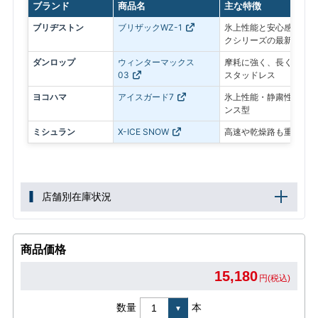
ブランド
商品名
主な特徴
ブリヂストン
ブリザックWZ-1
氷上性能と安心感を最優
クシリーズの最新モデル
ダンロップ
ウィンターマックス
摩耗に強く、長く使いや
03
スタッドレス
ヨコハマ
アイスガード7
氷上性能・静粛性・ロン
ンス型
ミシュラン
X-ICE SNOW
高速や乾燥路も重視した
店舗別在庫状況
商品価格
15,180
円(税込)
数量
本