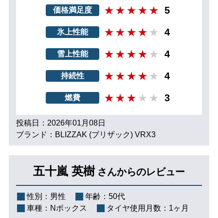
5
価格満足度
4
氷上性能
4
雪上性能
4
持続性
3
燃費
投稿日：2026年01月08日
ブランド：BLIZZAK (ブリザック) VRX3
五十嵐 英樹
さんからのレビュー
性別：
男性
年齢：
50代
車種：
Nボックス
タイヤ使用月数：
1ヶ月