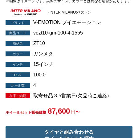
※画像はイメージです。実際のサイズ、カラーとは異なる場合があります。
(INTER MILANO(ベスト))
V-EMOTION ブイエモーション
ブランド
vezt10-gm-100-4-1555
商品コード
ZT10
商品名
ガンメタ
カラー
15インチ
インチ
100.0
PCD
4
ホール数
取寄せ品 3-5営業日(欠品時ご連絡)
在庫・納期
87,600
円〜
ホイールセット販売価格
タイヤと組み合わせる