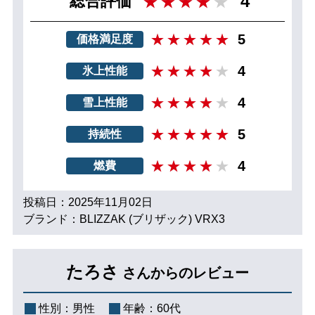
4
総合評価
5
価格満足度
4
氷上性能
4
雪上性能
5
持続性
4
燃費
投稿日：2025年11月02日
ブランド：BLIZZAK (ブリザック) VRX3
たろさ
さんからのレビュー
性別：
男性
年齢：
60代