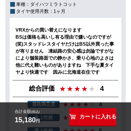
車種：
ダイハツミラトコット
タイヤ使用月数：
1ヶ月
VRXからの買い替えになります
BSは価格も高いし有る理由で嫌いなのですが
(笑)スタッドレスタイヤだけはBS以外買った事
が有りません 凍結路の安心感は勿論ですがな
により舗装路面での静かさ、乗り心地のよさは
他に代え難いものがありますね 下手な夏タイ
ヤより快適です 因みに北海道在住です
4
総合評価
4
価格満足度
合計金額
(税込)
カートに入れる
5
氷上性能
15,180
円
5
雪上性能