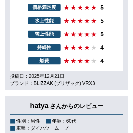
5
価格満足度
5
氷上性能
5
雪上性能
4
持続性
4
燃費
投稿日：2025年12月21日
ブランド：BLIZZAK (ブリザック) VRX3
hatya
さんからのレビュー
性別：
男性
年齢：
60代
車種：
ダイハツ ムーブ