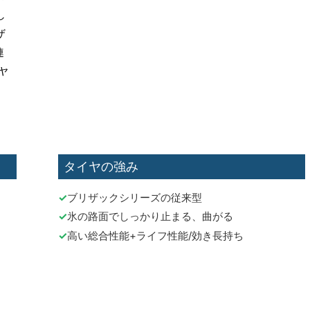
し
ザ
連
ヤ
タイヤの強み
ブリザックシリーズの従来型
氷の路面でしっかり止まる、曲がる
高い総合性能+ライフ性能/効き長持ち