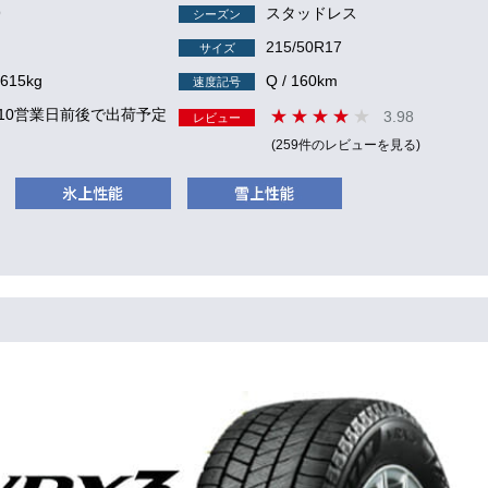
9
スタッドレス
シーズン
215/50R17
サイズ
 615kg
Q / 160km
速度記号
 10営業日前後で出荷予定
3.98
レビュー
(259件のレビューを見る)