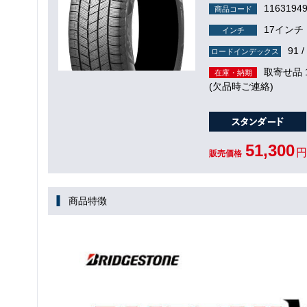
1163194
商品コード
17インチ
インチ
91 /
ロードインデックス
取寄せ品
在庫・納期
(欠品時ご連絡)
51,300
円
販売価格
商品特徴