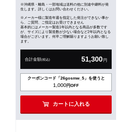
※沖縄県・離島・一部地域は送料の他に別途中継料が発
生します。詳しくはお問い合わせください。
※メーカー様に製造年週を指定した発注ができない事か
ら、ご質問、ご指定はお受けできません
基本的にはメーカー製造1年以内となる商品が多数です
が、サイズにより製造数が少ない場合など2年以内となる
場合がございます。何卒ご理解賜りますようお願い致し
ます。
51,300
合計金額
(税込)
円
クーポンコード「26gosmw_5」を使うと
1,000
円OFF
カートに入れる