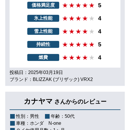
5
価格満足度
4
氷上性能
4
雪上性能
5
持続性
4
燃費
投稿日：2025年03月19日
ブランド：BLIZZAK (ブリザック) VRX2
カナヤマ
さんからのレビュー
性別：
男性
年齢：
50代
車種：
ホンダ N-one