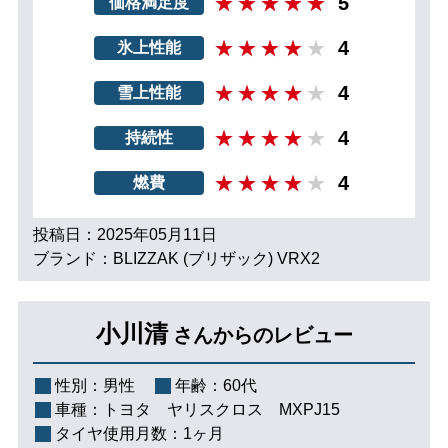
5
価格満足度
4
氷上性能
4
雪上性能
4
持続性
4
燃費
投稿日：2025年05月11日
ブランド：BLIZZAK (ブリザック) VRX2
小川清
さんからのレビュー
性別：
男性
年齢：
60代
車種：
トヨタ ヤリスクロス MXPJ15
タイヤ使用月数：
1ヶ月