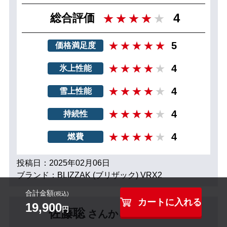
4
総合評価
5
価格満足度
4
氷上性能
4
雪上性能
4
持続性
4
燃費
投稿日：2025年02月06日
ブランド：BLIZZAK (ブリザック) VRX2
合計金額
(税込)
カートに入れる
19,900
円
佐藤聡
さんからのレビュー