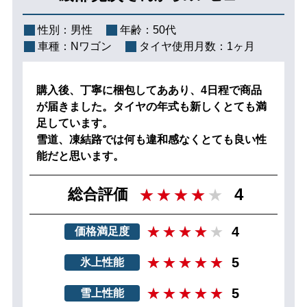
性別：
男性
年齢：
50代
車種：
Nワゴン
タイヤ使用月数：
1ヶ月
購入後、丁寧に梱包してああり、4日程で商品
が届きました。タイヤの年式も新しくとても満
足しています。
雪道、凍結路では何も違和感なくとても良い性
能だと思います。
4
総合評価
4
価格満足度
5
氷上性能
5
雪上性能