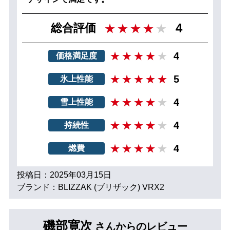
4
総合評価
4
価格満足度
5
氷上性能
4
雪上性能
4
持続性
4
燃費
投稿日：2025年03月15日
ブランド：BLIZZAK (ブリザック) VRX2
磯部寛次
さんからのレビュー