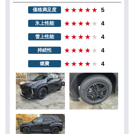
5
価格満足度
4
氷上性能
4
雪上性能
4
持続性
4
燃費