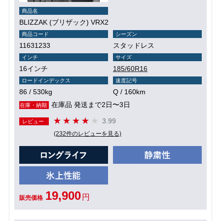
商品名
BLIZZAK (ブリザック) VRX2
商品コード
シーズン
11631233
スタッドレス
インチ
サイズ
16インチ
185/60R16
ロードインデックス
速度記号
86 / 530kg
Q / 160km
在庫品 発送まで2日〜3日
在庫・納期
3.99
レビュー
(232件のレビューを見る)
19,900
円
販売価格