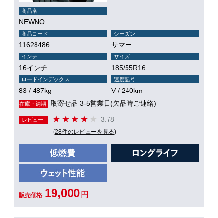
商品名
NEWNO
商品コード
シーズン
11628486
サマー
インチ
サイズ
16インチ
185/55R16
ロードインデックス
速度記号
83 / 487kg
V / 240km
取寄せ品 3-5営業日(欠品時ご連絡)
在庫・納期
3.78
レビュー
(28件のレビューを見る)
19,000
円
販売価格