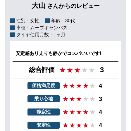
大山
さんからのレビュー
性別：
女性
年齢：
30代
車種：
ムーブキャンバス
タイヤ使用月数：
1ヶ月
安定感あり走りも静かでコスパいいです!
3
総合評価
4
価格満足度
3
乗り心地
4
静寂性
4
安定性