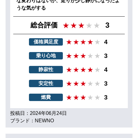
な変わりはないが、走りが少し静かになったよ
うな気がする
3
総合評価
4
価格満足度
3
乗り心地
4
静寂性
3
安定性
3
燃費
投稿日：2024年06月24日
ブランド：NEWNO