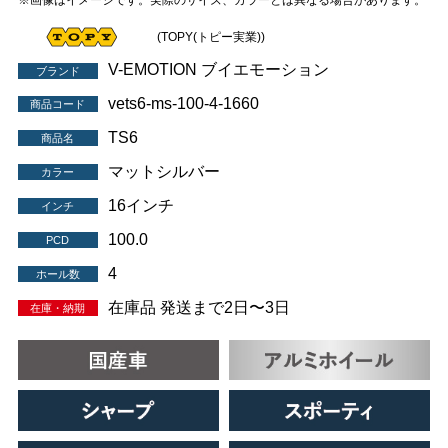
※画像はイメージです。実際のサイズ、カラーとは異なる場合があります。
(TOPY(トピー実業))
V-EMOTION ブイエモーション
ブランド
vets6-ms-100-4-1660
商品コード
TS6
商品名
マットシルバー
カラー
16インチ
インチ
100.0
PCD
4
ホール数
在庫品 発送まで2日〜3日
在庫・納期