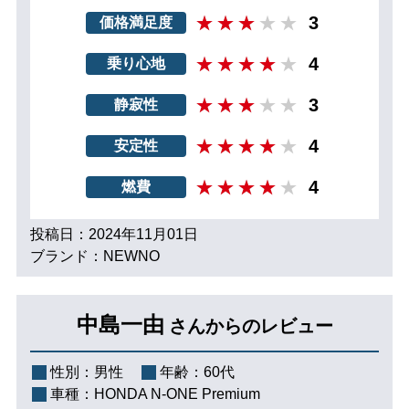
3
価格満足度
4
乗り心地
3
静寂性
4
安定性
4
燃費
投稿日：2024年11月01日
ブランド：NEWNO
中島一由
さんからのレビュー
性別：
男性
年齢：
60代
車種：
HONDA N-ONE Premium