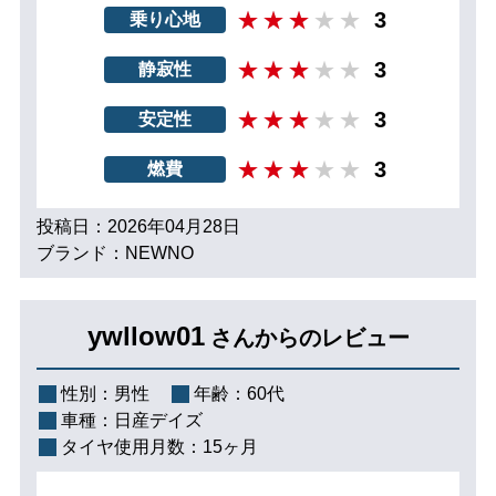
3
乗り心地
3
静寂性
3
安定性
3
燃費
投稿日：2026年04月28日
ブランド：NEWNO
ywllow01
さんからのレビュー
性別：
男性
年齢：
60代
車種：
日産デイズ
タイヤ使用月数：
15ヶ月