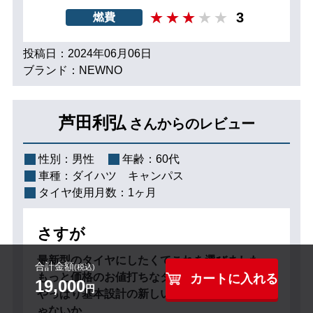
3
燃費
投稿日：2024年06月06日
ブランド：NEWNO
芦田利弘
さんからのレビュー
性別：
男性
年齢：
60代
車種：
ダイハツ キャンパス
タイヤ使用月数：
1ヶ月
さすが
最新型のタイヤにしたくてこれを選びました。
合計金額
(税込)
もっと価格のお値打ちなタイヤはありますが、
カートに入れる
19,000
円
やっぱり基本設計の新しいものの方が良いんじ
ゃないか