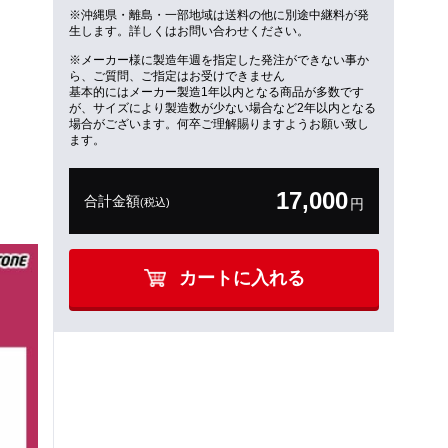
※沖縄県・離島・一部地域は送料の他に別途中継料が発
生します。詳しくはお問い合わせください。
※メーカー様に製造年週を指定した発注ができない事か
ら、ご質問、ご指定はお受けできません
基本的にはメーカー製造1年以内となる商品が多数です
が、サイズにより製造数が少ない場合など2年以内となる
場合がございます。何卒ご理解賜りますようお願い致し
ます。
17,000
合計金額
(税込)
円
カートに入れる