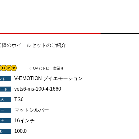
安値のホイールセットのご紹介
(TOPY(トピー実業))
V-EMOTION ブイエモーション
ンド
vets6-ms-100-4-1660
コード
TS6
品名
マットシルバー
ラー
16インチ
ンチ
100.0
D