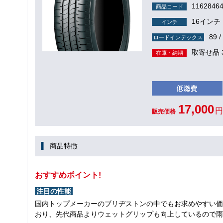
1162846
商品コード
16インチ
インチ
89 /
ロードインデックス
取寄せ品 
在庫・納期
17,000
円
販売価格
商品特徴
おすすめポイント!
注目の性能
国内トップメーカーのブリヂストンの中でもお求めやすい価
おり、先代商品よりウェットグリップも向上しているので雨