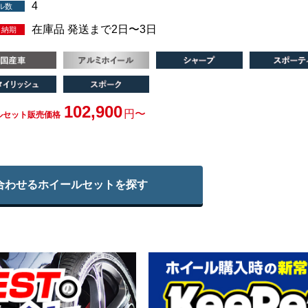
4
ル数
在庫品 発送まで2日〜3日
・納期
102,900
円〜
ルセット販売価格
合わせる
ホイールセットを探す