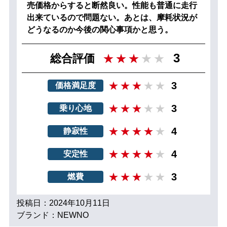
売価格からすると断然良い。性能も普通に走行
出来ているので問題ない。あとは、摩耗状況が
どうなるのか今後の関心事項かと思う。
3
総合評価
3
価格満足度
3
乗り心地
4
静寂性
4
安定性
3
燃費
投稿日：2024年10月11日
ブランド：NEWNO