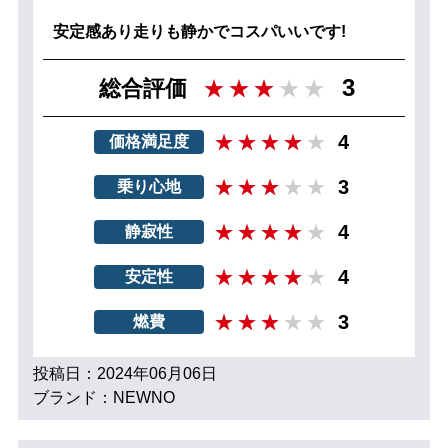
安定感あり走りも静かでコスパいいです!
3
総合評価
4
価格満足度
3
乗り心地
4
静寂性
4
安定性
3
燃費
投稿日：2024年06月06日
ブランド：NEWNO