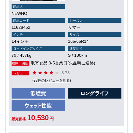
商品名
NEWNO
商品コード
シーズン
11628452
サマー
インチ
サイズ
14インチ
165/65R14
ロードインデックス
速度記号
79 / 437kg
S / 180km
取寄せ品 3-5営業日(欠品時ご連絡)
在庫・納期
3.78
レビュー
(28件のレビューを見る)
10,530
円
販売価格