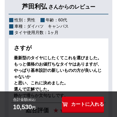
芦田利弘
さんからのレビュー
性別：
男性
年齢：
60代
車種：
ダイハツ キャンパス
タイヤ使用月数：
1ヶ月
さすが
最新型のタイヤにしたくてこれを選びました。
もっと価格のお値打ちなタイヤはありますが、
やっぱり基本設計の新しいものの方が良いんじ
ゃないか
と思い、これに決めました。
選んで正解でした。
静かで滑らか文句なしです。
合計金額
(税込)
カートに入れる
10,530
円
5
総合評価