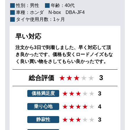
性別：
男性
年齢：
40代
車種：
ホンダ N‐box DBA-JF4
タイヤ使用月数：
1ヶ月
早い対応
注文から3日で到着しました、早く対応して頂
き良かったです、価格も安くロードノイズもな
く良い買い物をさしてもらい良かったです。
3
総合評価
3
価格満足度
4
乗り心地
3
静寂性