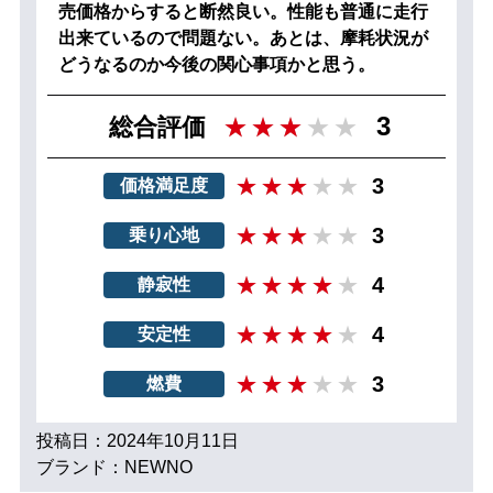
売価格からすると断然良い。性能も普通に走行
出来ているので問題ない。あとは、摩耗状況が
どうなるのか今後の関心事項かと思う。
3
総合評価
3
価格満足度
3
乗り心地
4
静寂性
4
安定性
3
燃費
投稿日：2024年10月11日
ブランド：NEWNO