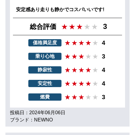
安定感あり走りも静かでコスパいいです!
3
総合評価
4
価格満足度
3
乗り心地
4
静寂性
4
安定性
3
燃費
投稿日：2024年06月06日
ブランド：NEWNO