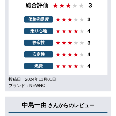
3
総合評価
3
価格満足度
4
乗り心地
3
静寂性
4
安定性
4
燃費
投稿日：2024年11月01日
ブランド：NEWNO
中島一由
さんからのレビュー