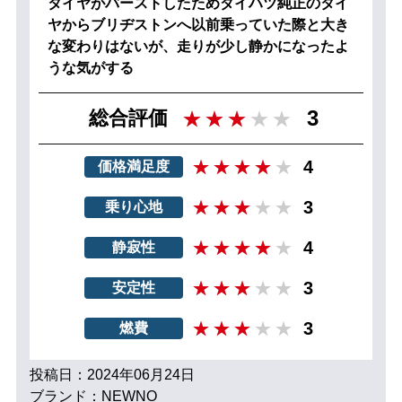
タイヤがバーストしたためダイハツ純正のタイ
ヤからブリヂストンへ以前乗っていた際と大き
な変わりはないが、走りが少し静かになったよ
うな気がする
3
総合評価
4
価格満足度
3
乗り心地
4
静寂性
3
安定性
3
燃費
投稿日：2024年06月24日
ブランド：NEWNO