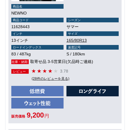
商品名
NEWNO
商品コード
シーズン
11628443
サマー
インチ
サイズ
13インチ
165/80R13
ロードインデックス
速度記号
83 / 487kg
S / 180km
取寄せ品 3-5営業日(欠品時ご連絡)
在庫・納期
3.78
レビュー
(28件のレビューを見る)
9,200
円
販売価格