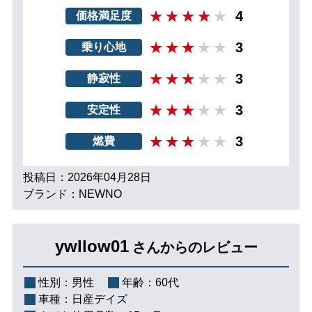
4
価格満足度
3
乗り心地
3
静寂性
3
安定性
3
燃費
投稿日：2026年04月28日
ブランド：NEWNO
ywllow01
さんからのレビュー
性別：
男性
年齢：
60代
車種：
日産デイズ