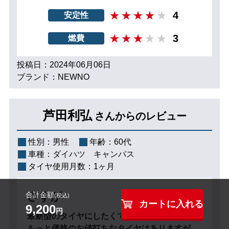
4
安定性
3
燃費
投稿日：2024年06月06日
ブランド：NEWNO
芦田利弘
さんからのレビュー
性別：
男性
年齢：
60代
車種：
ダイハツ キャンパス
タイヤ使用月数：
1ヶ月
さすが
合計金額
(税込)
カートに入れる
9,200
円
最新型のタイヤにしたくてこれを選びました。
もっと価格のお値打ちなタイヤはありますが、