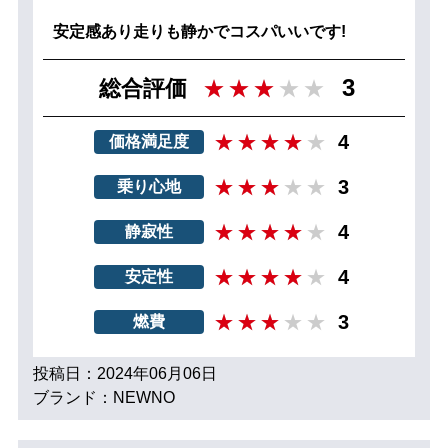
安定感あり走りも静かでコスパいいです!
3
総合評価
4
価格満足度
3
乗り心地
4
静寂性
4
安定性
3
燃費
投稿日：2024年06月06日
ブランド：NEWNO