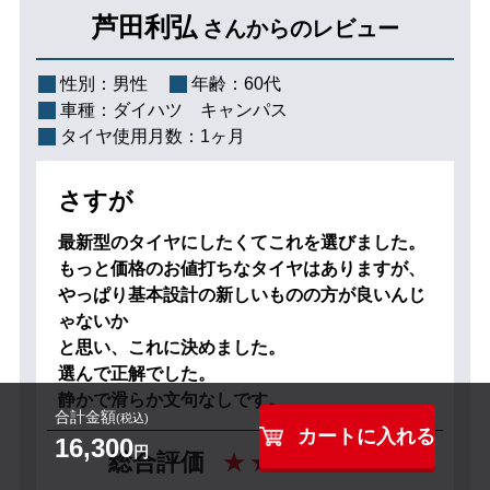
芦田利弘
さんからのレビュー
性別：
男性
年齢：
60代
車種：
ダイハツ キャンパス
タイヤ使用月数：
1ヶ月
さすが
最新型のタイヤにしたくてこれを選びました。
もっと価格のお値打ちなタイヤはありますが、
やっぱり基本設計の新しいものの方が良いんじ
ゃないか
と思い、これに決めました。
選んで正解でした。
静かで滑らか文句なしです。
合計金額
(税込)
カートに入れる
16,300
円
5
総合評価