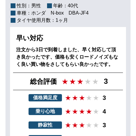
性別：
男性
年齢：
40代
車種：
ホンダ N‐box DBA-JF4
タイヤ使用月数：
1ヶ月
早い対応
注文から3日で到着しました、早く対応して頂
き良かったです、価格も安くロードノイズもな
く良い買い物をさしてもらい良かったです。
3
総合評価
3
価格満足度
4
乗り心地
3
静寂性