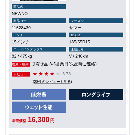
商品名
NEWNO
商品コード
シーズン
11628430
サマー
インチ
サイズ
15インチ
185/55R15
ロードインデックス
速度記号
82 / 475kg
V / 240km
取寄せ品 3-5営業日(欠品時ご連絡)
在庫・納期
3.78
レビュー
(28件のレビューを見る)
16,300
円
販売価格