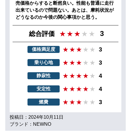
売価格からすると断然良い。性能も普通に走行
出来ているので問題ない。あとは、摩耗状況が
どうなるのか今後の関心事項かと思う。
3
総合評価
3
価格満足度
3
乗り心地
4
静寂性
4
安定性
3
燃費
投稿日：2024年10月11日
ブランド：NEWNO