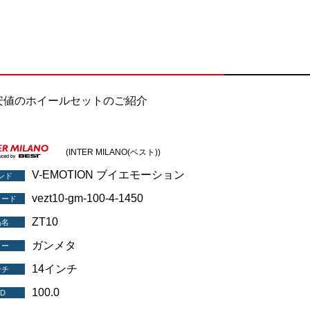
安値のホイールセットのご紹介
(INTER MILANO(ベスト))
V-EMOTION ブイエモーション
ンド
vezt10-gm-100-4-1450
コード
ZT10
品名
ガンメタ
ラー
14インチ
ンチ
100.0
D