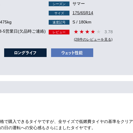
1
サマー
シーズン
175/65R14
サイズ
 475kg
S / 180km
速度記号
3-5営業日(欠品時ご連絡)
3.78
レビュー
(28件のレビューを見る)
格で購入できるタイヤですが、全サイズで低燃費タイヤの基準をクリア
の日の運転への安心感もさらにましたタイヤです。