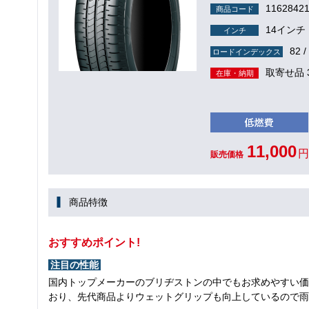
1162842
商品コード
14インチ
インチ
82 /
ロードインデックス
取寄せ品 
在庫・納期
11,000
円
販売価格
商品特徴
おすすめポイント!
注目の性能
国内トップメーカーのブリヂストンの中でもお求めやすい価
おり、先代商品よりウェットグリップも向上しているので雨