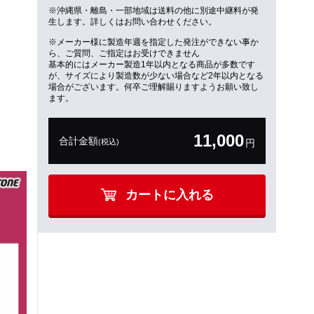
※沖縄県・離島・一部地域は送料の他に別途中継料が発
生します。詳しくはお問い合わせください。
※メーカー様に製造年週を指定した発注ができない事か
ら、ご質問、ご指定はお受けできません
基本的にはメーカー製造1年以内となる商品が多数です
が、サイズにより製造数が少ない場合など2年以内となる
場合がございます。何卒ご理解賜りますようお願い致し
ます。
11,000
合計金額
(税込)
円
カートに入れる