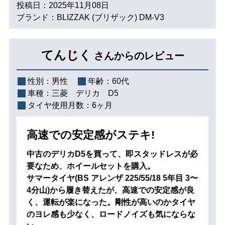
投稿日：2025年11月08日
ブランド：BLIZZAK (ブリザック) DM-V3
てんじく
さんからのレビュー
性別：
男性
年齢：
60代
車種：
三菱 デリカ D5
タイヤ使用月数：
6ヶ月
高速での安定感がステキ!
中古のデリカD5を買って、即スタッドレスが必
要なため、ホイールセットを購入。
サマータイヤ(BS アレンザ 225/55/18 5年目 3〜
4分山)から履き替えたが、高速での安定感が良
く、運転が楽になった。剛性が高いのかタイヤ
のヨレ感も少なく、ロードノイズも気にならな