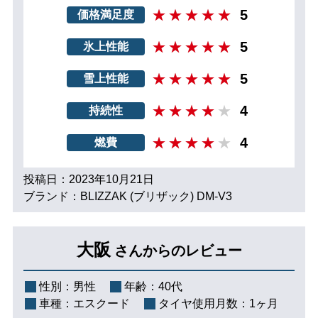
5
価格満足度
5
氷上性能
5
雪上性能
4
持続性
4
燃費
投稿日：2023年10月21日
ブランド：BLIZZAK (ブリザック) DM-V3
大阪
さんからのレビュー
性別：
男性
年齢：
40代
車種：
エスクード
タイヤ使用月数：
1ヶ月