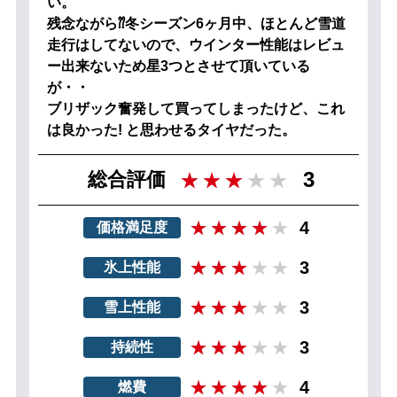
い。
残念ながら⁇冬シーズン6ヶ月中、ほとんど雪道
走行はしてないので、ウインター性能はレビュ
ー出来ないため星3つとさせて頂いている
が・・
ブリザック奮発して買ってしまったけど、これ
は良かった! と思わせるタイヤだった。
3
総合評価
4
価格満足度
3
氷上性能
3
雪上性能
3
持続性
4
燃費