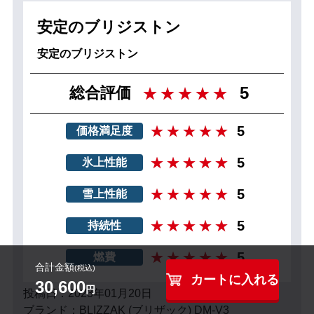
安定のブリジストン
安定のブリジストン
5
総合評価
5
価格満足度
5
氷上性能
5
雪上性能
5
持続性
5
燃費
合計金額
(税込)
カートに入れる
30,600
円
投稿日：2023年01月20日
ブランド：BLIZZAK (ブリザック) DM-V3