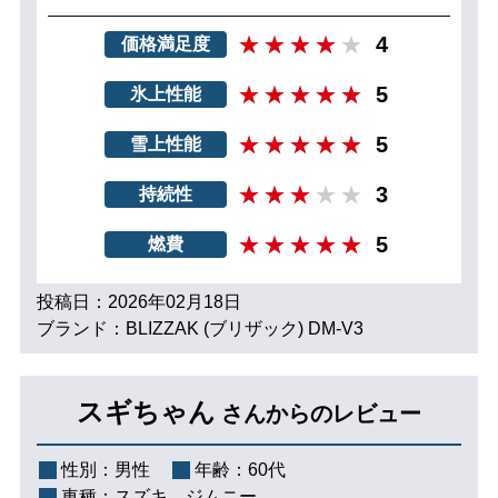
4
価格満足度
5
氷上性能
5
雪上性能
3
持続性
5
燃費
投稿日：2026年02月18日
ブランド：BLIZZAK (ブリザック) DM-V3
スギちゃん
さんからのレビュー
性別：
男性
年齢：
60代
車種：
スズキ ジムニー