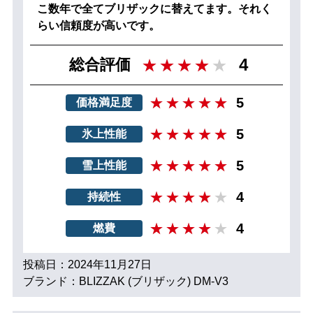
こ数年で全てブリザックに替えてます。それく
らい信頼度が高いです。
4
総合評価
5
価格満足度
5
氷上性能
5
雪上性能
4
持続性
4
燃費
投稿日：2024年11月27日
ブランド：BLIZZAK (ブリザック) DM-V3