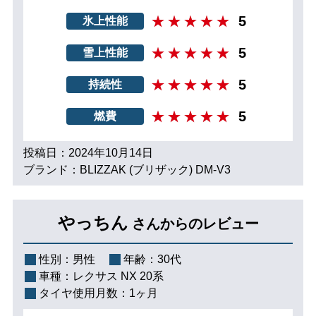
5
氷上性能
5
雪上性能
5
持続性
5
燃費
投稿日：2024年10月14日
ブランド：BLIZZAK (ブリザック) DM-V3
やっちん
さんからのレビュー
性別：
男性
年齢：
30代
車種：
レクサス NX 20系
タイヤ使用月数：
1ヶ月