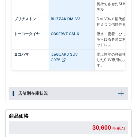
長持ちさせたSUV専用
デル
ブリヂストン
BLIZZAK DM-V2
DM-V3の1世代前のモ
抑えつつ信頼性を求める
トーヨータイヤ
OBSERVE GSi-6
吸水・密着・ひっかきの
あらゆる冬道に対応する
ッドレス
ヨコハマ
iceGUARD SUV
氷上性能の持続性と、燃
G075
したSUV専用のプレミ
す。
店舗別在庫状況
商品価格
30,600
円(税込)