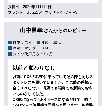
投稿日：2025年11月12日
ブランド：BLIZZAK (ブリザック) DM-V3
山中昌幸
さんからのレビュー
性別：
男性
年齢：
60代
車種：
マツダ CX60
タイヤ使用月数：
1ヶ月
以前と変わりなし
以前にCX5の4WDに乗っていてその際も同じス
タッドレスを履いていました。この時の感想は
全くスベらない、長野でも福島でも新潟でも怖
いものなしでした。
CX60になってもFRベースになるだけで、同じ
4WDならば使用感は同様かと思います、乾燥路