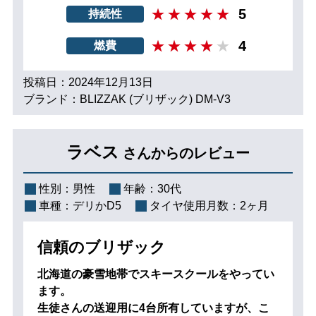
5
持続性
4
燃費
投稿日：2024年12月13日
ブランド：BLIZZAK (ブリザック) DM-V3
ラベス
さんからのレビュー
性別：
男性
年齢：
30代
車種：
デリかD5
タイヤ使用月数：
2ヶ月
信頼のブリザック
北海道の豪雪地帯でスキースクールをやってい
ます。
生徒さんの送迎用に4台所有していますが、こ