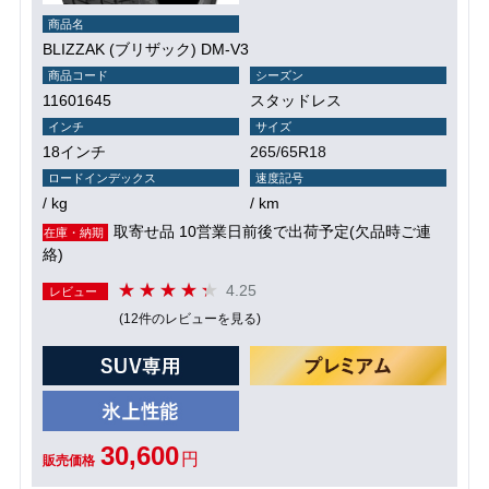
商品名
BLIZZAK (ブリザック) DM-V3
商品コード
シーズン
11601645
スタッドレス
インチ
サイズ
18インチ
265/65R18
ロードインデックス
速度記号
/ kg
/ km
取寄せ品 10営業日前後で出荷予定(欠品時ご連
在庫・納期
絡)
4.25
レビュー
(12件のレビューを見る)
30,600
円
販売価格