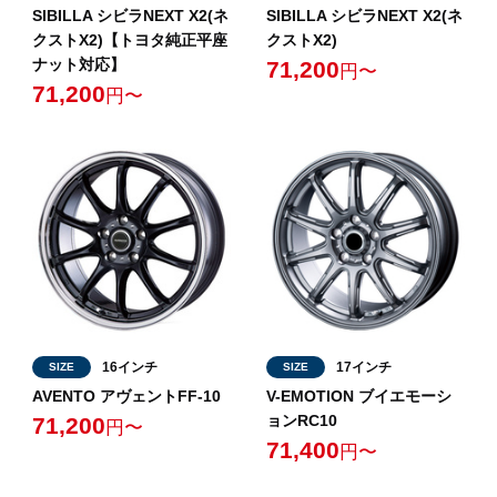
SIBILLA シビラNEXT X2(ネ
SIBILLA シビラNEXT X2(ネ
クストX2)【トヨタ純正平座
クストX2)
ナット対応】
71,200
円〜
71,200
円〜
16インチ
17インチ
SIZE
SIZE
AVENTO アヴェントFF-10
V-EMOTION ブイエモーシ
ョンRC10
71,200
円〜
71,400
円〜