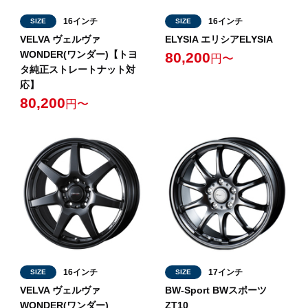
16インチ
16インチ
SIZE
SIZE
VELVA ヴェルヴァ
ELYSIA エリシアELYSIA
WONDER(ワンダー)【トヨ
80,200
円〜
タ純正ストレートナット対
応】
80,200
円〜
16インチ
17インチ
SIZE
SIZE
VELVA ヴェルヴァ
BW-Sport BWスポーツ
WONDER(ワンダー)
ZT10