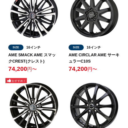
16インチ
16インチ
SIZE
SIZE
AME SMACK AME スマッ
AME CIRCLAR AME サーキ
クCREST(クレスト)
ュラーC10S
74,200
74,200
円〜
円〜