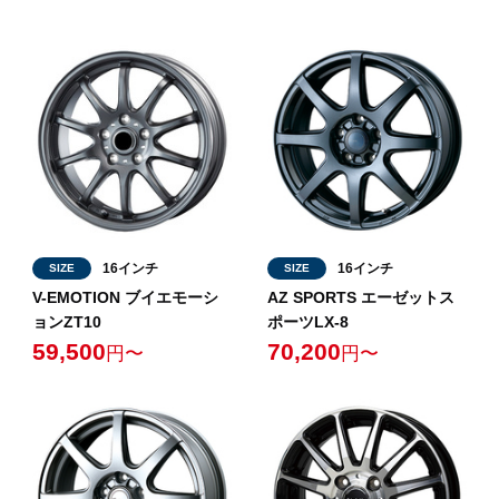
16インチ
16インチ
SIZE
SIZE
V-EMOTION ブイエモーシ
AZ SPORTS エーゼットス
ョンZT10
ポーツLX-8
59,500
70,200
円〜
円〜