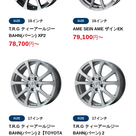
16インチ
16インチ
SIZE
SIZE
T.R.G ティーアールジー
AME SEIN AME ザインEK
BAHN(バーン) XP2
79,100
円〜
78,700
円〜
17インチ
17インチ
SIZE
SIZE
T.R.G ティーアールジー
T.R.G ティーアールジー
BAHN(バーン) 2【TOYOTA
BAHN(バーン) 2