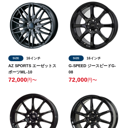
16インチ
16インチ
SIZE
SIZE
AZ SPORTS エーゼットス
G-SPEED ジースピードG-
ポーツML-10
08
72,000
72,000
円〜
円〜