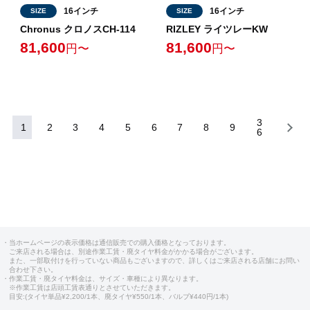
16インチ
16インチ
SIZE
SIZE
Chronus クロノスCH-114
RIZLEY ライツレーKW
81,600
81,600
円〜
円〜
3
1
2
3
4
5
6
7
8
9
6
・当ホームページの表示価格は通信販売での購入価格となっております。
ご来店される場合は、別途作業工賃・廃タイヤ料金がかかる場合がございます。
また、一部取付けを行っていない商品もございますので、詳しくはご来店される店舗にお問い
合わせ下さい。
・作業工賃・廃タイヤ料金は、サイズ・車種により異なります。
※作業工賃は店頭工賃表通りとさせていただきます。
目安:(タイヤ単品¥2,200/1本、廃タイヤ¥550/1本、バルブ¥440円/1本)