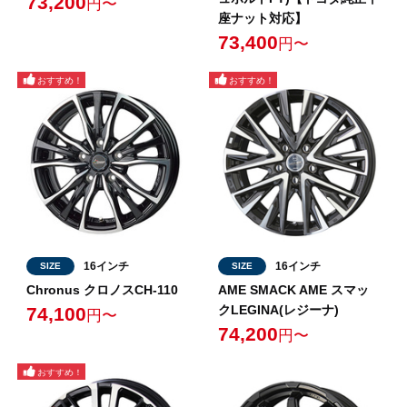
73,200
円〜
座ナット対応】
73,400
円〜
16インチ
16インチ
SIZE
SIZE
Chronus クロノスCH-110
AME SMACK AME スマッ
クLEGINA(レジーナ)
74,100
円〜
74,200
円〜