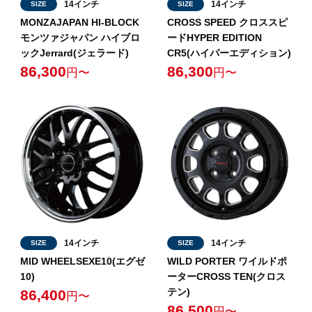
14インチ
14インチ
SIZE
SIZE
MONZAJAPAN HI-BLOCK
CROSS SPEED クロススピ
モンツァジャパン ハイブロ
ードHYPER EDITION
ックJerrard(ジェラード)
CR5(ハイパーエディション)
86,300
86,300
円〜
円〜
14インチ
14インチ
SIZE
SIZE
MID WHEELSEXE10(エグゼ
WILD PORTER ワイルドポ
10)
ーターCROSS TEN(クロス
テン)
86,400
円〜
86,500
円〜