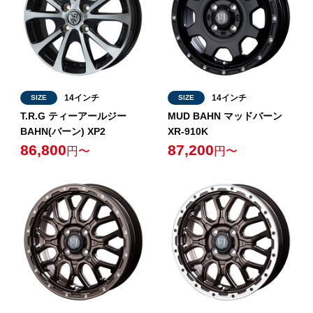
14インチ
14インチ
SIZE
SIZE
T.R.G ティーアールジー
MUD BAHN マッドバーン
BAHN(バーン) XP2
XR-910K
86,800
87,200
円〜
円〜