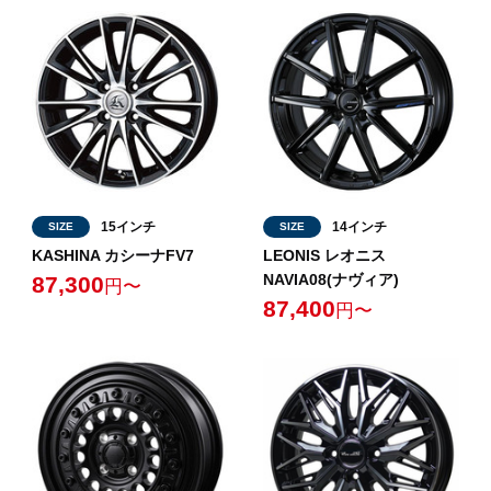
15インチ
14インチ
SIZE
SIZE
KASHINA カシーナFV7
LEONIS レオニス
NAVIA08(ナヴィア)
87,300
円〜
87,400
円〜