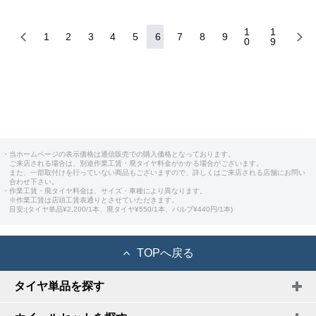
1
1
1
2
3
4
5
6
7
8
9
0
9
・当ホームページの表示価格は通信販売での購入価格となっております。
ご来店される場合は、別途作業工賃・廃タイヤ料金がかかる場合がございます。
また、一部取付けを行っていない商品もございますので、詳しくはご来店される店舗にお問い
合わせ下さい。
・作業工賃・廃タイヤ料金は、サイズ・車種により異なります。
※作業工賃は店頭工賃表通りとさせていただきます。
目安:(タイヤ単品¥2,200/1本、廃タイヤ¥550/1本、バルブ¥440円/1本)
TOPへ戻る
タイヤ単品を探す