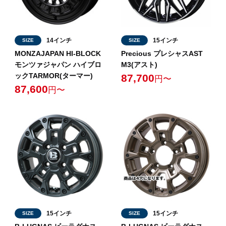
14インチ
15インチ
SIZE
SIZE
MONZAJAPAN HI-BLOCK
Precious プレシャスAST
モンツァジャパン ハイブロ
M3(アスト)
ックTARMOR(ターマー)
87,700
円〜
87,600
円〜
15インチ
15インチ
SIZE
SIZE