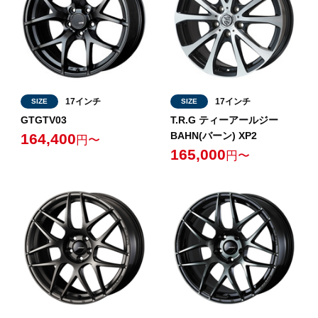
17インチ
17インチ
SIZE
SIZE
GTGTV03
T.R.G ティーアールジー
BAHN(バーン) XP2
164,400
円〜
165,000
円〜