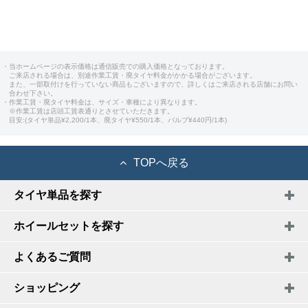
・当ホームページの表示価格は通信販売での購入価格となっております。
ご来店される場合は、別途作業工賃・廃タイヤ料金がかかる場合がございます。
また、一部取付けを行っていない商品もございますので、詳しくはご来店される店舗にお問い
合わせ下さい。
・作業工賃・廃タイヤ料金は、サイズ・車種により異なります。
※作業工賃は店頭工賃表通りとさせていただきます。
目安:(タイヤ単品¥2,200/1本、廃タイヤ¥550/1本、バルブ¥440円/1本)
TOPへ戻る
タイヤ単品を探す
ホイールセットを探す
よくあるご質問
ショッピング