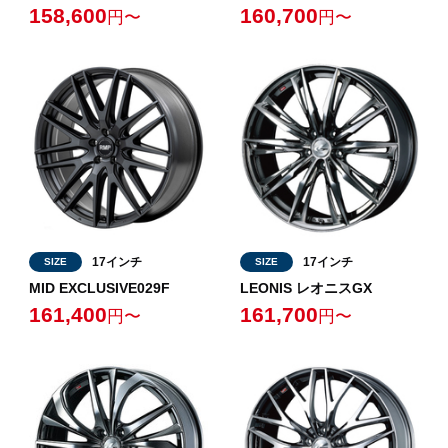
158,600
160,700
円〜
円〜
17インチ
17インチ
SIZE
SIZE
MID EXCLUSIVE029F
LEONIS レオニスGX
161,400
161,700
円〜
円〜