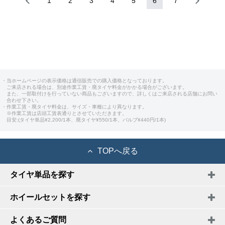
1
2
3
4
5
6
7
・当ホームページの表示価格は通信販売での購入価格となっております。
ご来店される場合は、別途作業工賃・廃タイヤ料金がかかる場合がございます。
また、一部取付けを行っていない商品もございますので、詳しくはご来店される店舗にお問い
合わせ下さい。
・作業工賃・廃タイヤ料金は、サイズ・車種により異なります。
※作業工賃は店頭工賃表通りとさせていただきます。
目安:(タイヤ単品¥2,200/1本、廃タイヤ¥550/1本、バルブ¥440円/1本)
TOPへ戻る
タイヤ単品を探す
ホイールセットを探す
よくあるご質問