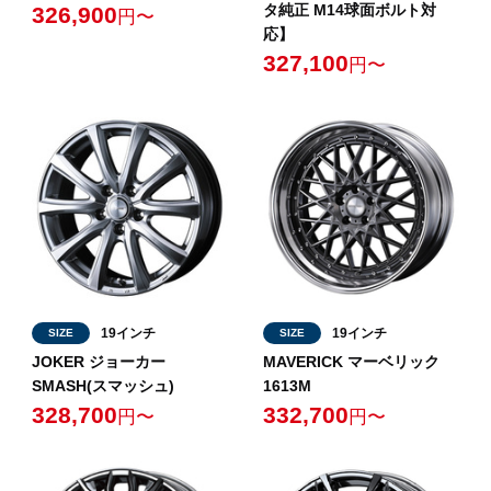
タ純正 M14球面ボルト対
326,900
円〜
応】
327,100
円〜
19インチ
19インチ
SIZE
SIZE
JOKER ジョーカー
MAVERICK マーベリック
SMASH(スマッシュ)
1613M
328,700
332,700
円〜
円〜