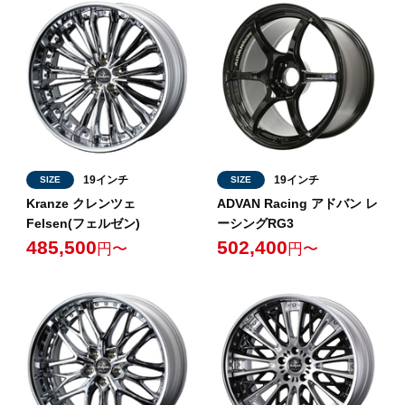
19インチ
19インチ
SIZE
SIZE
Kranze クレンツェ
ADVAN Racing アドバン レ
Felsen(フェルゼン)
ーシングRG3
485,500
502,400
円〜
円〜