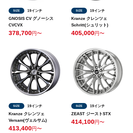
19インチ
19インチ
SIZE
SIZE
GNOSIS CV グノーシス
Kranze クレンツェ
CVCVX
Schritt(シュリット)
378,700
405,000
円〜
円〜
19インチ
19インチ
SIZE
SIZE
Kranze クレンツェ
ZEAST ジーストSTX
Versam(ヴェルサム)
414,100
円〜
413,400
円〜