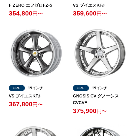
F ZERO エフゼロFZ-5
VS ブイエスKF♯
354,800
359,600
円〜
円〜
19インチ
19インチ
SIZE
SIZE
VS ブイエスKF♯
GNOSIS CV グノーシス
CVCVF
367,800
円〜
375,900
円〜