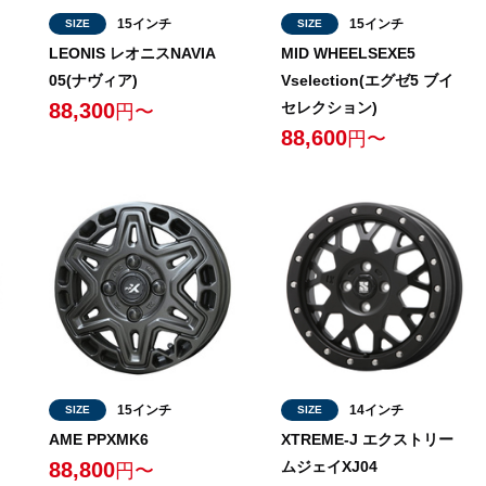
15インチ
15インチ
SIZE
SIZE
LEONIS レオニスNAVIA
MID WHEELSEXE5
05(ナヴィア)
Vselection(エグゼ5 ブイ
88,300
セレクション)
円〜
88,600
円〜
15インチ
14インチ
SIZE
SIZE
AME PPXMK6
XTREME-J エクストリー
88,800
ムジェイXJ04
円〜