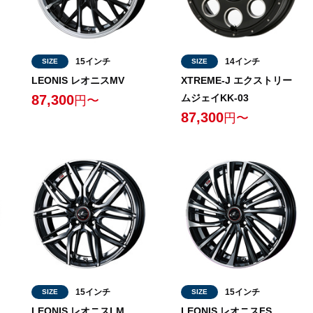
15インチ
14インチ
SIZE
SIZE
LEONIS レオニスMV
XTREME-J エクストリー
87,300
ムジェイKK-03
円〜
87,300
円〜
15インチ
15インチ
SIZE
SIZE
LEONIS レオニスLM
LEONIS レオニスFS