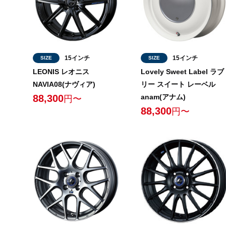
15インチ
15インチ
SIZE
SIZE
LEONIS レオニス
Lovely Sweet Label ラブ
NAVIA08(ナヴィア)
リー スイート レーベル
88,300
anam(アナム)
円〜
88,300
円〜