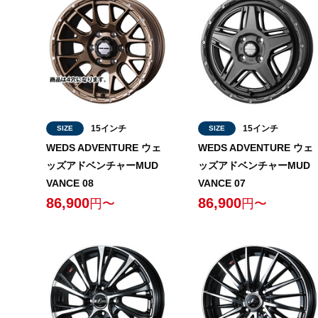
15インチ
15インチ
SIZE
SIZE
WEDS ADVENTURE ウェ
WEDS ADVENTURE ウェ
ッズアドベンチャーMUD
ッズアドベンチャーMUD
VANCE 08
VANCE 07
86,900
86,900
円〜
円〜