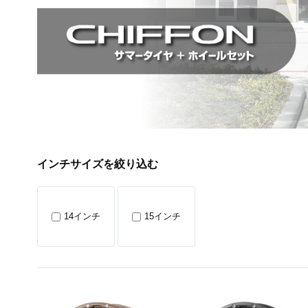
インチサイズを絞り込む
14インチ
15インチ