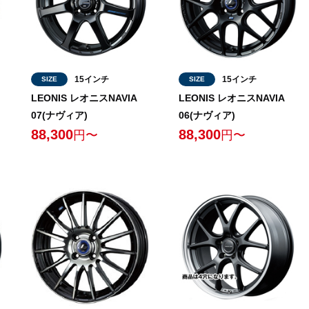
15インチ
15インチ
SIZE
SIZE
LEONIS レオニスNAVIA
LEONIS レオニスNAVIA
07(ナヴィア)
06(ナヴィア)
88,300
88,300
円〜
円〜